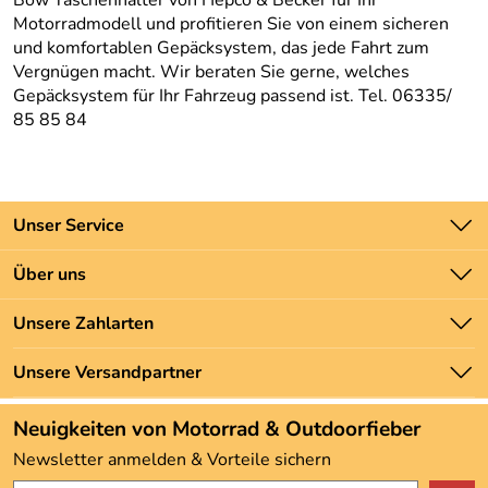
Motorradmodell und profitieren Sie von einem sicheren
und komfortablen Gepäcksystem, das jede Fahrt zum
Vergnügen macht. Wir beraten Sie gerne, welches
Gepäcksystem für Ihr Fahrzeug passend ist. Tel. 06335/
85 85 84
Unser Service
Kontakt
Über uns
Batteriegesetz
Unsere Bestseller
Unsere Zahlarten
Newsletter
Marken
Zahlung und Versand
Unsere Versandpartner
Neu
Angebote
Neuigkeiten von Motorrad & Outdoorfieber
Kundenbewertungen (3.493)
Newsletter anmelden & Vorteile sichern
4,9/5
*****