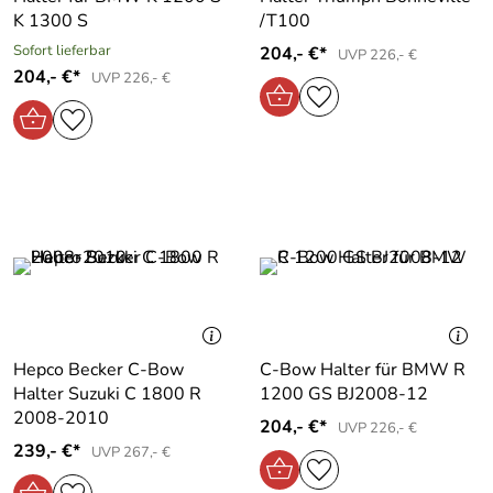
K 1300 S
/T100
Sofort lieferbar
204,- €*
UVP 226,- €
204,- €*
UVP 226,- €
Hepco Becker C-Bow
C-Bow Halter für BMW R
Halter Suzuki C 1800 R
1200 GS BJ2008-12
2008-2010
204,- €*
UVP 226,- €
239,- €*
UVP 267,- €