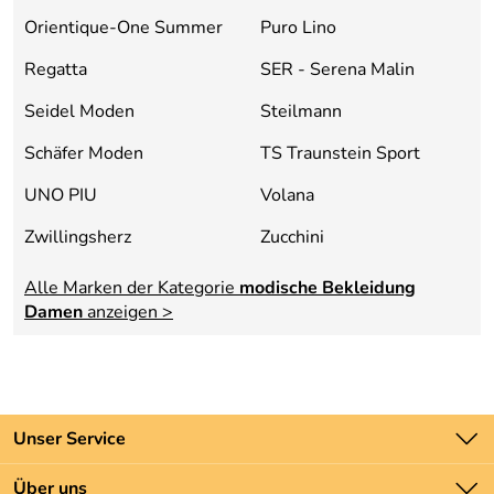
Flame-Crossfield
Orientique-One Summer
Puro Lino
Regatta
SER - Serena Malin
Seidel Moden
Steilmann
Schäfer Moden
TS Traunstein Sport
UNO PIU
Volana
Zwillingsherz
Zucchini
Alle Marken der Kategorie
modische Bekleidung
Damen
anzeigen >
Unser Service
Kontakt
Über uns