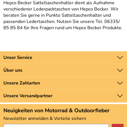
Hepco Becker Satteltaschenhalter dient als Aufnahme
verschiedener Lederpacktaschen von Hepco Becker. Wir
beraten Sie gerne in Punkto Satteltaschenhalter und
passenden Ledertaschen. Nutzen Sie unsere Tel. 06335/
85 85 84 für Ihre Fragen rund um Hepco Becker Produkte.
Unser Service
Kontakt
Über uns
Batteriegesetz
Unsere Bestseller
Unsere Zahlarten
Newsletter
Marken
Zahlung und Versand
Unsere Versandpartner
Neu
Angebote
Neuigkeiten von Motorrad & Outdoorfieber
Kundenbewertungen (3.492)
Newsletter anmelden & Vorteile sichern
4,9/5
*****