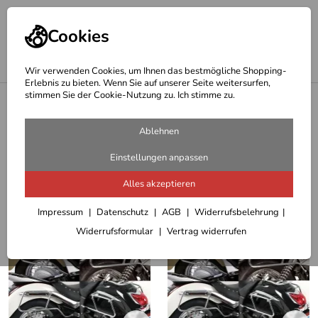
Cookies
Wir verwenden Cookies, um Ihnen das bestmögliche Shopping-
Erlebnis zu bieten. Wenn Sie auf unserer Seite weitersurfen,
stimmen Sie der Cookie-Nutzung zu. Ich stimme zu.
<
Hepco & Becker Online Shop
Hepco Becker Satteltaschenhalter
Ablehnen
39 Artikel
Einstellungen anpassen
Alles akzeptieren
Sortieren
Filter (2)
Impressum
Datenschutz
AGB
Widerrufsbelehrung
Widerrufsformular
Vertrag widerrufen