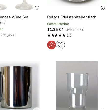
imosa Wine Set
Relags Edelstahlteller flach
Set
Sofort lieferbar
bar
11,25 €*
UVP 12,95 €
(1)
P 21,95 €
*****