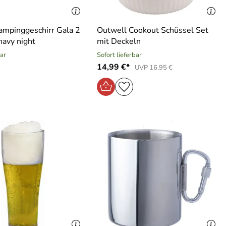
ampinggeschirr Gala 2
Outwell Cookout Schüssel Set
navy night
mit Deckeln
bar
Sofort lieferbar
14,99 €*
UVP 16,95 €