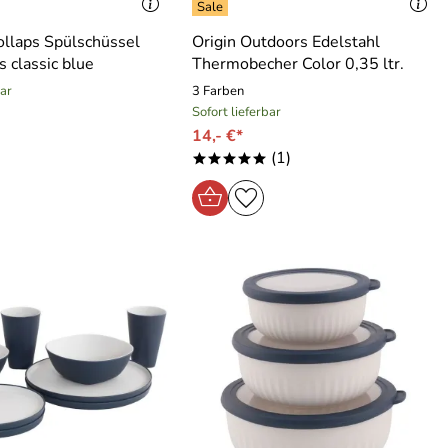
ollaps Spülschüssel
Origin Outdoors Edelstahl
s classic blue
Thermobecher Color 0,35 ltr.
bar
3 Farben
Sofort lieferbar
14,- €*
(1)
*****