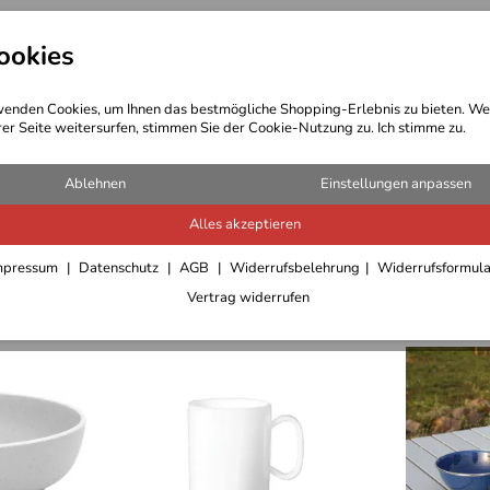
ookies
t Bekleidung
Outdoor Ausrüstung
enden Cookies, um Ihnen das bestmögliche Shopping-Erlebnis zu bieten. We
rer Seite weitersurfen, stimmen Sie der Cookie-Nutzung zu. Ich stimme zu.
Ablehnen
Einstellungen anpassen
l)
Alles akzeptieren
im Sale
Sofort lieferbar
mpressum
Datenschutz
AGB
Widerrufsbelehrung
Widerrufsformul
Vertrag widerrufen