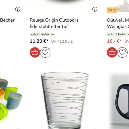
 Becher
Relags Origin Outdoors
Outwell M
Edelstahlteller tief
Weinglas 
Sofort lieferbar
Sofort liefer
11,20 €*
16,- €*
UVP 13,95 €
UV