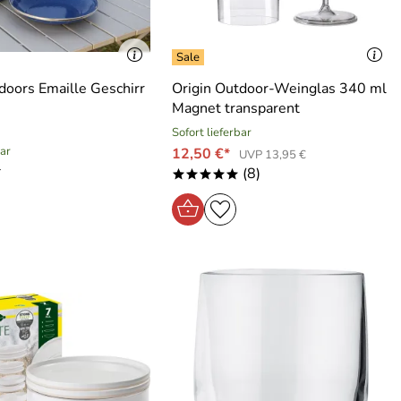
doors Emaille Geschirr
Origin Outdoor-Weinglas 340 ml
Magnet transparent
Sofort lieferbar
bar
12,50 €*
UVP 13,95 €
*
(8)
*****