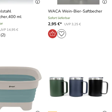
lstahl
WACA Wein-Bier-Saftbecher
cher,400 ml
Sofort lieferbar
bar
2,95 €*
UVP 3,25 €
UVP 14,95 €
(2)