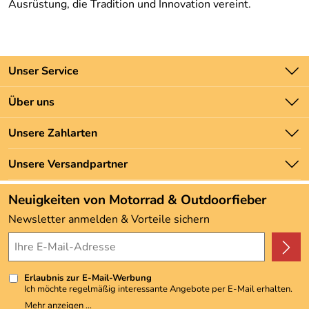
Ausrüstung, die Tradition und Innovation vereint.
Unser Service
Kontakt
Über uns
Batteriegesetz
Unsere Bestseller
Unsere Zahlarten
Newsletter
Marken
Zahlung und Versand
Unsere Versandpartner
Neu
Angebote
Neuigkeiten von Motorrad & Outdoorfieber
Kundenbewertungen (3.493)
Newsletter anmelden & Vorteile sichern
4,9/5
*****
Erlaubnis zur E-Mail-Werbung
Ich möchte regelmäßig interessante Angebote per E-Mail erhalten.
Meine E-Mail-Adresse wird nicht an andere Unternehmen
Mehr anzeigen ...