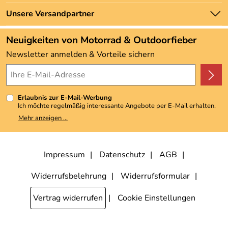
Marken
Zahlung und Versand
Unsere Versandpartner
Neu
Angebote
Neuigkeiten von Motorrad & Outdoorfieber
Kundenbewertungen (3.492)
Newsletter anmelden & Vorteile sichern
4,9/5
*****
Erlaubnis zur E-Mail-Werbung
Ich möchte regelmäßig interessante Angebote per E-Mail erhalten.
Meine E-Mail-Adresse wird nicht an andere Unternehmen
Mehr anzeigen ...
weitergegeben. Zu statistischen Zwecken wird in anonymer Form
ausgewertet, welche Links im Newsletter geklickt werden. Dabei ist
nicht erkennbar, welche konkrete Person geklickt hat. Diese
Einwilligung zur Nutzung meiner E-Mail-Adresse für Werbezwecke
kann ich jederzeit mit Wirkung für die Zukunft widerrufen, indem ich
Impressum
Datenschutz
AGB
den Link "Abmelden" am Ende des Newsletters anklicke. Die
Datenschutzerklärung
habe ich zur Kenntnis genommen.
Widerrufsbelehrung
Widerrufsformular
Vertrag widerrufen
Cookie Einstellungen