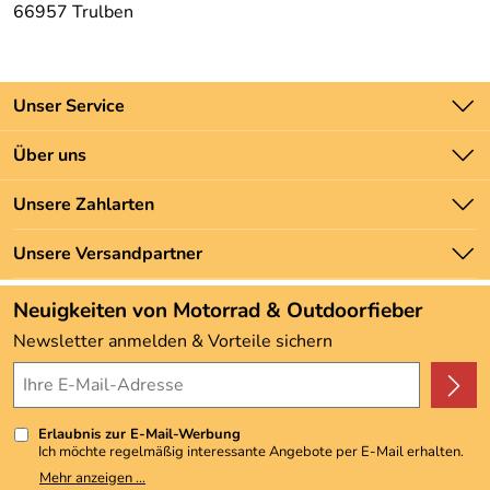
66957 Trulben
Unser Service
Kontakt
Über uns
Batteriegesetz
Unsere Bestseller
Unsere Zahlarten
Newsletter
Marken
Zahlung und Versand
Unsere Versandpartner
Neu
Angebote
Neuigkeiten von Motorrad & Outdoorfieber
Kundenbewertungen (3.493)
Newsletter anmelden & Vorteile sichern
4,9/5
*****
Erlaubnis zur E-Mail-Werbung
Ich möchte regelmäßig interessante Angebote per E-Mail erhalten.
Meine E-Mail-Adresse wird nicht an andere Unternehmen
Mehr anzeigen ...
weitergegeben. Zu statistischen Zwecken wird in anonymer Form