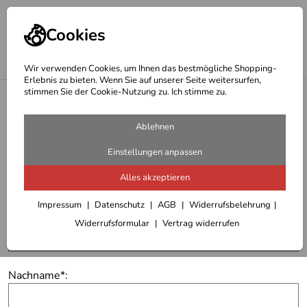
Cookies
Wir verwenden Cookies, um Ihnen das bestmögliche Shopping-
Erlebnis zu bieten. Wenn Sie auf unserer Seite weitersurfen,
stimmen Sie der Cookie-Nutzung zu. Ich stimme zu.
<
Startseite
Kontakt
Ablehnen
Nutzen Sie das untenstehende Kontaktformular, um uns
Einstellungen anpassen
Ihr Anliegen mitzuteilen. Sollten Sie Fragen zu Ihrer
Alles akzeptieren
Bestellung haben, geben Sie bitte Ihre Bestellnummer an.
Impressum
Datenschutz
AGB
Widerrufsbelehrung
Vorname
*
:
Widerrufsformular
Vertrag widerrufen
Nachname
*
: