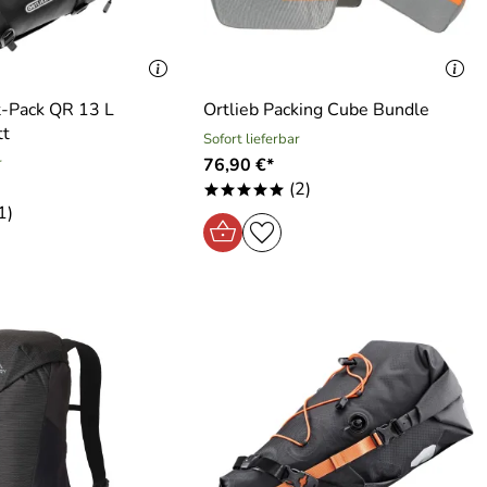
t-Pack QR 13 L
Ortlieb Packing Cube Bundle
tt
Sofort lieferbar
r
76,90 €*
(2)
*****
1)