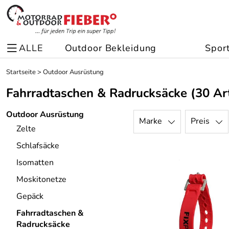
ALLE
Outdoor Bekleidung
Spor
Startseite
>
Outdoor Ausrüstung
Fahrradtaschen & Radrucksäcke
(30 Art
Outdoor Ausrüstung
Marke
Preis
Zelte
Schlafsäcke
Isomatten
Moskitonetze
Gepäck
Fahrradtaschen &
Radrucksäcke