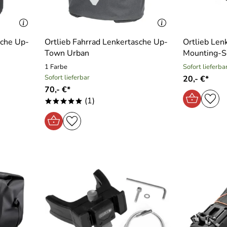
sche Up-
Ortlieb Fahrrad Lenkertasche Up-
Ortlieb Len
Town Urban
Mounting-Se
1 Farbe
Sofort lieferba
Sofort lieferbar
20,- €*
70,- €*
(1)
*****