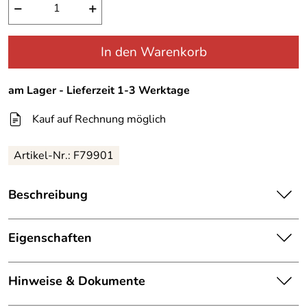
−
+
In den Warenkorb
am Lager - Lieferzeit 1-3 Werktage
Kauf auf Rechnung möglich
Artikel-Nr.:
F79901
Beschreibung
Ortlieb Lenkertasche Up-Town Urban
Eigenschaften
Praktische Lenkertasche hier mal in der Korbform.
Details
Hinweise & Dokumente
Marke:
Ortlieb
Individuelles Mounting Set
separat
bestellen!