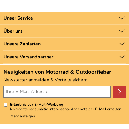
Unser Service
Kontakt
Über uns
Batteriegesetz
Unsere Bestseller
Unsere Zahlarten
Newsletter
Marken
Zahlung und Versand
Unsere Versandpartner
Neu
Angebote
Neuigkeiten von Motorrad & Outdoorfieber
Kundenbewertungen (3.493)
Newsletter anmelden & Vorteile sichern
4,9/5
*****
Erlaubnis zur E-Mail-Werbung
Ich möchte regelmäßig interessante Angebote per E-Mail erhalten.
Meine E-Mail-Adresse wird nicht an andere Unternehmen
Mehr anzeigen ...
weitergegeben. Zu statistischen Zwecken wird in anonymer Form
ausgewertet, welche Links im Newsletter geklickt werden. Dabei ist
nicht erkennbar, welche konkrete Person geklickt hat. Diese