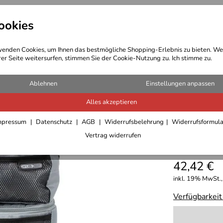
ookies
t Bekleidung
Outdoor Ausrüstung
enden Cookies, um Ihnen das bestmögliche Shopping-Erlebnis zu bieten. We
rer Seite weitersurfen, stimmen Sie der Cookie-Nutzung zu. Ich stimme zu.
Ablehnen
Einstellungen anpassen
Alles akzeptieren
Ortlieb 
mpressum
Datenschutz
AGB
Widerrufsbelehrung
Widerrufsformul
Vertrag widerrufen
5,0
****
42,42 €
inkl. 19% MwSt.,
Verfügbarkeit