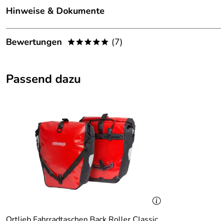
Hinweise & Dokumente
Dokumente zum Download:
Bewertungen
(7)
*****
Klicken Sie hier für weitere Informationen. (899kB)
5,0
*****
Passend dazu
5
4
3
2
1
Monika
Verifizierte Bewertung
*****
Ich habe die Ortlieb Innentaschen gekauft. Sie lassen sich g
Kaufdatum: 18.01.2024
Bewertungsdatum: 14.03.2024
Ortlieb Fahrradtaschen Back Roller Classic