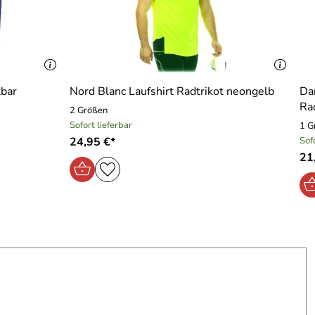
tbar
Nord Blanc Laufshirt Radtrikot neongelb
Da
Ra
2 Größen
Sofort lieferbar
1 G
24,95 €*
Sof
21