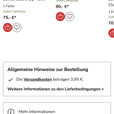
Sofort lieferbar
Cla
1 Farbe
90,- €*
Sofort lieferbar
1 F
75,- €*
Sof
70,
Allgemeine Hinweise zur Bestellung
Die
Versandkosten
betragen 3,95 €.
Weitere Informationen zu den Lieferbedingungen >
Mehr Informationen