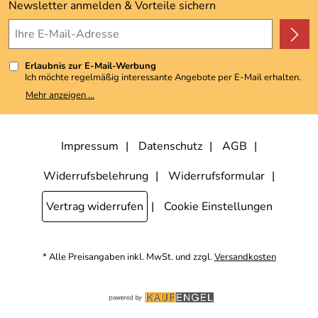
Kundenbewertungen (3.492)
Newsletter anmelden & Vorteile sichern
4,9/5
*****
Erlaubnis zur E-Mail-Werbung
Ich möchte regelmäßig interessante Angebote per E-Mail erhalten.
Meine E-Mail-Adresse wird nicht an andere Unternehmen
Mehr anzeigen ...
weitergegeben. Zu statistischen Zwecken wird in anonymer Form
ausgewertet, welche Links im Newsletter geklickt werden. Dabei ist
nicht erkennbar, welche konkrete Person geklickt hat. Diese
Einwilligung zur Nutzung meiner E-Mail-Adresse für Werbezwecke
kann ich jederzeit mit Wirkung für die Zukunft widerrufen, indem ich
Impressum
Datenschutz
AGB
den Link "Abmelden" am Ende des Newsletters anklicke. Die
Datenschutzerklärung
habe ich zur Kenntnis genommen.
Widerrufsbelehrung
Widerrufsformular
Vertrag widerrufen
Cookie Einstellungen
* Alle Preisangaben inkl. MwSt. und zzgl.
Versandkosten