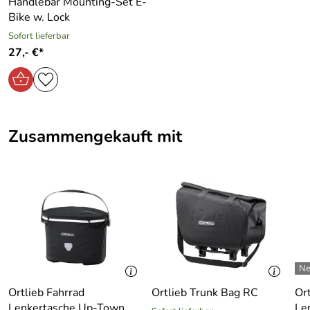
Handlebar Mounting-Set E-
Bike w. Lock
Sofort lieferbar
27,- €*
Zusammengekauft mit
Ortlieb Fahrrad
Ortlieb Trunk Bag RC
Ort
Lenkertasche Up-Town
Le