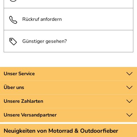
Rückruf anfordern
Günstiger gesehen?
Unser Service
Kontakt
Über uns
Batteriegesetz
Unsere Bestseller
Unsere Zahlarten
Newsletter
Marken
Zahlung und Versand
Unsere Versandpartner
Neu
Angebote
Neuigkeiten von Motorrad & Outdoorfieber