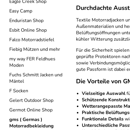
Eagle Creek Shop
Durchdachte Ausst
Easy Camp
Textile Motorradjacken u
Enduristan Shop
Außenmaterialien und her
Esbit Online Shop
Belüftungsöffnungen unte
kühler Witterung zusätzl
Falco Motorradstiefel
Fiebig Mützen und mehr
Für die Sicherheit spiele
geprüfte Protektoren nac
my way FER Feldhues
sowie Verbindungsmöglich
Moden
gute Passform ist dabei e
Fuchs Schmitt Jacken und
Die Vorteile von 
Mäntel
F Socken
Vielseitige Auswahl
fü
Schützende Konstrukt
Gelert Outdoor Shop
Wetterangepasste Mat
Germot Online Shop
Praktische Belüftung
Funktionale Details
wi
gms ( Germas )
Unterschiedliche Pas
Motorradbekleidung