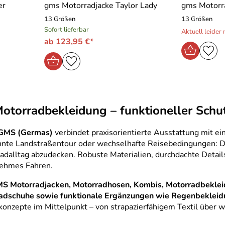
er
gms Motorradjacke Taylor Lady
gms Motorra
13 Größen
13 Größen
Sofort lieferbar
Aktuell leider n
ab 123,95 €*
torradbekleidung – funktioneller Schut
GMS (Germas)
verbindet praxisorientierte Ausstattung mit ei
nte Landstraßentour oder wechselhafte Reisebedingungen: Die
dalltag abzudecken. Robuste Materialien, durchdachte Details
nehmes Fahren.
S Motorradjacken, Motorradhosen, Kombis, Motorradbekleid
adschuhe sowie funktionale Ergänzungen wie Regenbekleid
konzepte im Mittelpunkt – von strapazierfähigem Textil über 