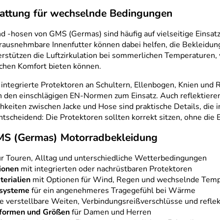
attung für wechselnde Bedingungen
nd -hosen von GMS (Germas) sind häufig auf vielseitige Eins
ausnehmbare Innenfutter können dabei helfen, die Bekleidu
rstützen die Luftzirkulation bei sommerlichen Temperaturen
ichen Komfort bieten können.
n integrierte Protektoren an Schultern, Ellenbogen, Knien un
h den einschlägigen EN-Normen zum Einsatz. Auch reflektiere
keiten zwischen Jacke und Hose sind praktische Details, die 
ntscheidend: Die Protektoren sollten korrekt sitzen, ohne di
GMS (Germas) Motorradbekleidung
r Touren, Alltag und unterschiedliche Wetterbedingungen
ionen
mit integrierten oder nachrüstbaren Protektoren
erialien
mit Optionen für Wind, Regen und wechselnde Tem
ssysteme
für ein angenehmeres Tragegefühl bei Wärme
e verstellbare Weiten, Verbindungsreißverschlüsse und refle
sformen und Größen
für Damen und Herren