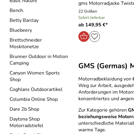
Basic Nature
gms Motorradjacke Twist
Bench.
22 Größen
Sofort lieferbar
Betty Barclay
ab 149,95 €*
Bluebeery
Brettschneider
Moskitonetze
Brunner Outdoor in Motion
Camping
GMS (Germas) Mo
Canyon Women Sports
Motorradbekleidung von
Shop
Weg zur Arbeit, ausgedeh
Coghlans Outdoorartikel
Anforderungen im Motorra
konzentriertes und ange
Columbia Online Shop
Dare 2b Shop
Zur Kategorie gehören
GM
beziehungsweise Motorr
Daytona Shop
unterschiedliche Material
Motorradstiefel
warme Tage.