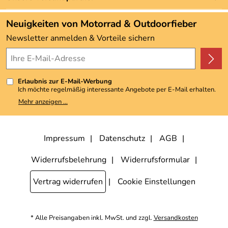
Neu
Angebote
Neuigkeiten von Motorrad & Outdoorfieber
Kundenbewertungen (3.493)
Newsletter anmelden & Vorteile sichern
4,9/5
*****
Erlaubnis zur E-Mail-Werbung
Ich möchte regelmäßig interessante Angebote per E-Mail erhalten.
Meine E-Mail-Adresse wird nicht an andere Unternehmen
Mehr anzeigen ...
weitergegeben. Zu statistischen Zwecken wird in anonymer Form
ausgewertet, welche Links im Newsletter geklickt werden. Dabei ist
nicht erkennbar, welche konkrete Person geklickt hat. Diese
Einwilligung zur Nutzung meiner E-Mail-Adresse für Werbezwecke
kann ich jederzeit mit Wirkung für die Zukunft widerrufen, indem ich
Impressum
Datenschutz
AGB
den Link "Abmelden" am Ende des Newsletters anklicke. Die
Datenschutzerklärung
habe ich zur Kenntnis genommen.
Widerrufsbelehrung
Widerrufsformular
Vertrag widerrufen
Cookie Einstellungen
* Alle Preisangaben inkl. MwSt. und zzgl.
Versandkosten