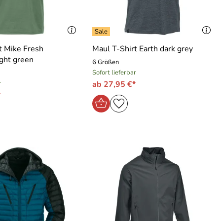
t Mike Fresh
Maul T-Shirt Earth dark grey
ight green
6 Größen
Sofort lieferbar
r
ab 27,95 €*
*