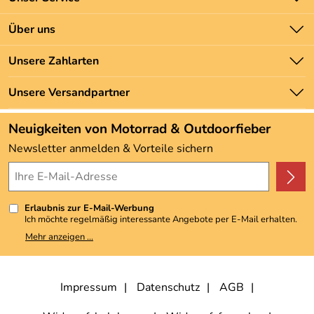
Kontakt
Über uns
Batteriegesetz
Unsere Bestseller
Unsere Zahlarten
Newsletter
Marken
Zahlung und Versand
Unsere Versandpartner
Neu
Angebote
Neuigkeiten von Motorrad & Outdoorfieber
Kundenbewertungen (3.493)
Newsletter anmelden & Vorteile sichern
4,9/5
*****
Erlaubnis zur E-Mail-Werbung
Ich möchte regelmäßig interessante Angebote per E-Mail erhalten.
Meine E-Mail-Adresse wird nicht an andere Unternehmen
Mehr anzeigen ...
weitergegeben. Zu statistischen Zwecken wird in anonymer Form
ausgewertet, welche Links im Newsletter geklickt werden. Dabei ist
nicht erkennbar, welche konkrete Person geklickt hat. Diese
Einwilligung zur Nutzung meiner E-Mail-Adresse für Werbezwecke
kann ich jederzeit mit Wirkung für die Zukunft widerrufen, indem ich
Impressum
Datenschutz
AGB
den Link "Abmelden" am Ende des Newsletters anklicke. Die
Datenschutzerklärung
habe ich zur Kenntnis genommen.