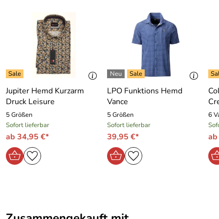
Jupiter Hemd Kurzarm
LPO Funktions Hemd
Co
Druck Leisure
Vance
Cr
5 Größen
5 Größen
6 V
Sofort lieferbar
Sofort lieferbar
Sof
ab 34,95 €*
39,95 €*
ab
Zusammengekauft mit