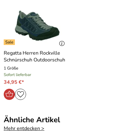
dem Original identisch )
Hersteller: MAUL Sport GmbH, Martin-Kollar-Str. 10,
Regatta Herren Rockville
81829 München, info@maul-sport.de
Schnürschuh Outdoorschuh
1 Größe
Sofort lieferbar
34,95 €*
Ähnliche Artikel
Mehr entdecken >