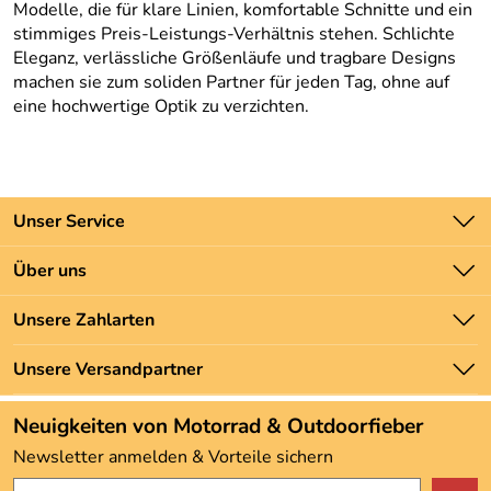
Modelle, die für klare Linien, komfortable Schnitte und ein
stimmiges Preis-Leistungs-Verhältnis stehen. Schlichte
Eleganz, verlässliche Größenläufe und tragbare Designs
machen sie zum soliden Partner für jeden Tag, ohne auf
eine hochwertige Optik zu verzichten.
Unser Service
Kontakt
Über uns
Batteriegesetz
Unsere Bestseller
Unsere Zahlarten
Newsletter
Marken
Zahlung und Versand
Unsere Versandpartner
Neu
Angebote
Neuigkeiten von Motorrad & Outdoorfieber
Kundenbewertungen (3.493)
Newsletter anmelden & Vorteile sichern
4,9/5
*****