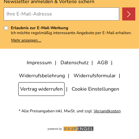
Kundenbewertungen (3.493)
Newsletter anmelden & Vorteile sichern
4,9/5
*****
Erlaubnis zur E-Mail-Werbung
Ich möchte regelmäßig interessante Angebote per E-Mail erhalten.
Meine E-Mail-Adresse wird nicht an andere Unternehmen
Mehr anzeigen ...
weitergegeben. Zu statistischen Zwecken wird in anonymer Form
ausgewertet, welche Links im Newsletter geklickt werden. Dabei ist
nicht erkennbar, welche konkrete Person geklickt hat. Diese
Einwilligung zur Nutzung meiner E-Mail-Adresse für Werbezwecke
kann ich jederzeit mit Wirkung für die Zukunft widerrufen, indem ich
Impressum
Datenschutz
AGB
den Link "Abmelden" am Ende des Newsletters anklicke. Die
Datenschutzerklärung
habe ich zur Kenntnis genommen.
Widerrufsbelehrung
Widerrufsformular
Vertrag widerrufen
Cookie Einstellungen
* Alle Preisangaben inkl. MwSt. und zzgl.
Versandkosten