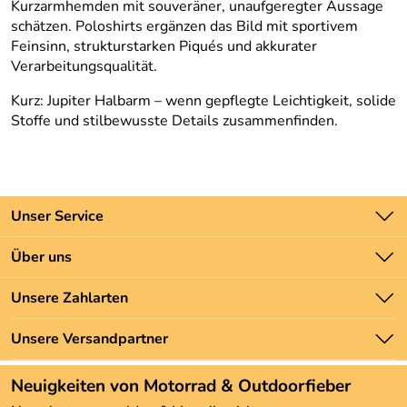
Kurzarmhemden mit souveräner, unaufgeregter Aussage
schätzen. Poloshirts ergänzen das Bild mit sportivem
Feinsinn, strukturstarken Piqués und akkurater
Verarbeitungsqualität.
Kurz: Jupiter Halbarm – wenn gepflegte Leichtigkeit, solide
Stoffe und stilbewusste Details zusammenfinden.
Unser Service
Kontakt
Über uns
Batteriegesetz
Unsere Bestseller
Unsere Zahlarten
Newsletter
Marken
Zahlung und Versand
Unsere Versandpartner
Neu
Angebote
Neuigkeiten von Motorrad & Outdoorfieber