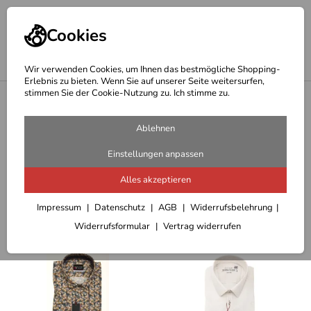
Cookies
Wir verwenden Cookies, um Ihnen das bestmögliche Shopping-
Erlebnis zu bieten. Wenn Sie auf unserer Seite weitersurfen,
stimmen Sie der Cookie-Nutzung zu. Ich stimme zu.
<
Jupiter Shirt Hemden Shop
Jupiter Hemden und Poloshirt
Ablehnen
Halbarm
Einstellungen anpassen
8 Artikel
Alles akzeptieren
Sortieren
Filter (4)
Impressum
Datenschutz
AGB
Widerrufsbelehrung
Widerrufsformular
Vertrag widerrufen