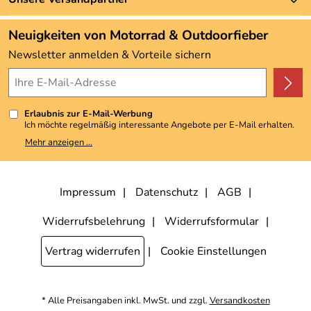
Neu
Angebote
Neuigkeiten von Motorrad & Outdoorfieber
Kundenbewertungen (3.493)
Newsletter anmelden & Vorteile sichern
4,9/5
*****
Erlaubnis zur E-Mail-Werbung
Ich möchte regelmäßig interessante Angebote per E-Mail erhalten.
Meine E-Mail-Adresse wird nicht an andere Unternehmen
Mehr anzeigen ...
weitergegeben. Zu statistischen Zwecken wird in anonymer Form
ausgewertet, welche Links im Newsletter geklickt werden. Dabei ist
nicht erkennbar, welche konkrete Person geklickt hat. Diese
Einwilligung zur Nutzung meiner E-Mail-Adresse für Werbezwecke
kann ich jederzeit mit Wirkung für die Zukunft widerrufen, indem ich
Impressum
Datenschutz
AGB
den Link "Abmelden" am Ende des Newsletters anklicke. Die
Datenschutzerklärung
habe ich zur Kenntnis genommen.
Widerrufsbelehrung
Widerrufsformular
Vertrag widerrufen
Cookie Einstellungen
* Alle Preisangaben inkl. MwSt. und zzgl.
Versandkosten