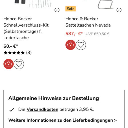
Buffalo Custom, Ivory / Ivory Black
Hepco Becker
Hepco & Becker
In der PDF Datei finden Sie weitere Informationen. Wenn
Schnellverschluss-Kit
Satteltaschen Nevada
Sie Hilfe brauchen, so rufen Sie uns bitte an.
(Selbstmontage) f.
587,- €*
UVP 659,50 €
Ledertasche
60,- €*
(3)
*****
Hersteller: Hepco & Becker GmbH , An der Steinmauer 6
66955 Pirmasens Deutschland, www.hepco-becker.de
Verantwortliche Person: Hepco & Becker GmbH, An der
Steinmauer 6 66955 Pirmasens Deutschland,
www.hepco-becker.de
Allgemeine Hinweise zur Bestellung
Die
Versandkosten
betragen 3,95 €.
Weitere Informationen zu den Lieferbedingungen >