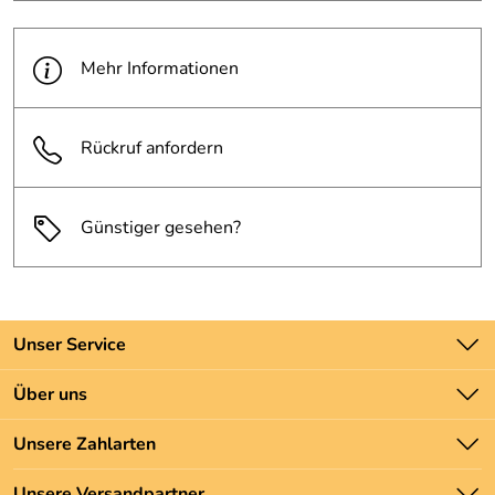
Mehr Informationen
Rückruf anfordern
Günstiger gesehen?
Unser Service
Kontakt
Über uns
Batteriegesetz
Unsere Bestseller
Unsere Zahlarten
Newsletter
Marken
Zahlung und Versand
Unsere Versandpartner