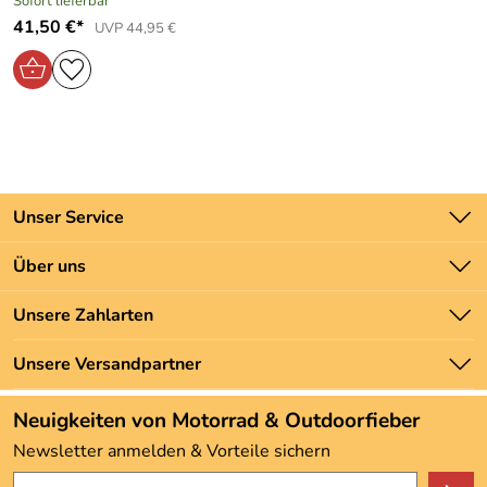
Sofort lieferbar
41,50 €*
UVP 44,95 €
Unser Service
Kontakt
Über uns
Batteriegesetz
Unsere Bestseller
Unsere Zahlarten
Newsletter
Marken
Zahlung und Versand
Unsere Versandpartner
Neu
Angebote
Neuigkeiten von Motorrad & Outdoorfieber
Kundenbewertungen (3.492)
Newsletter anmelden & Vorteile sichern
4,9/5
*****