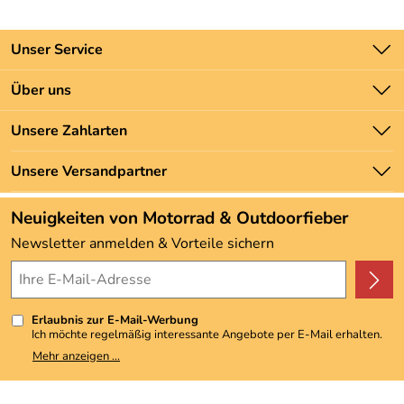
Unser Service
Kontakt
Über uns
Batteriegesetz
Unsere Bestseller
Unsere Zahlarten
Newsletter
Marken
Zahlung und Versand
Unsere Versandpartner
Neu
Angebote
Neuigkeiten von Motorrad & Outdoorfieber
Kundenbewertungen (3.493)
Newsletter anmelden & Vorteile sichern
4,9/5
*****
Erlaubnis zur E-Mail-Werbung
Ich möchte regelmäßig interessante Angebote per E-Mail erhalten.
Meine E-Mail-Adresse wird nicht an andere Unternehmen
Mehr anzeigen ...
weitergegeben. Zu statistischen Zwecken wird in anonymer Form
ausgewertet, welche Links im Newsletter geklickt werden. Dabei ist
nicht erkennbar, welche konkrete Person geklickt hat. Diese
Einwilligung zur Nutzung meiner E-Mail-Adresse für Werbezwecke