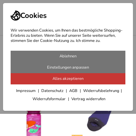
Cookies
Wir verwenden Cookies, um Ihnen das bestmögliche Shopping-
Erlebnis zu bieten. Wenn Sie auf unserer Seite weitersurfen,
stimmen Sie der Cookie-Nutzung zu. Ich stimme zu.
<
Outdoorbekleidung Kinder
Outdoorausrüstung für Kinder
Ablehnen
7 Artikel
Einstellungen anpassen
Alles akzeptieren
Sortieren
Filter (5)
Impressum
Datenschutz
AGB
Widerrufsbelehrung
Widerrufsformular
Vertrag widerrufen