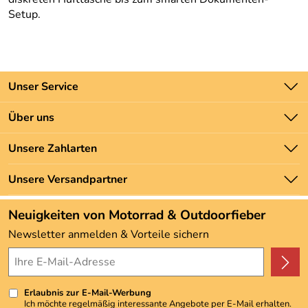
Setup.
Unser Service
Kontakt
Über uns
Batteriegesetz
Unsere Bestseller
Unsere Zahlarten
Newsletter
Marken
Zahlung und Versand
Unsere Versandpartner
Neu
Angebote
Neuigkeiten von Motorrad & Outdoorfieber
Kundenbewertungen (3.493)
Newsletter anmelden & Vorteile sichern
4,9/5
*****
Erlaubnis zur E-Mail-Werbung
Ich möchte regelmäßig interessante Angebote per E-Mail erhalten.