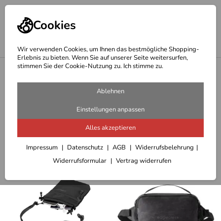
Cookies
Wir verwenden Cookies, um Ihnen das bestmögliche Shopping-
Erlebnis zu bieten. Wenn Sie auf unserer Seite weitersurfen,
stimmen Sie der Cookie-Nutzung zu. Ich stimme zu.
<
Eagle Creek Shop
Eagle Creek Security Geld-
Ablehnen
Dokumentenaufbewahrung
Einstellungen anpassen
8 Artikel
Alles akzeptieren
Sortieren
Filter (4)
Impressum
Datenschutz
AGB
Widerrufsbelehrung
Widerrufsformular
Vertrag widerrufen