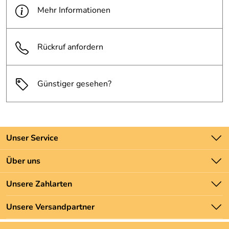
Mehr Informationen
Rückruf anfordern
Günstiger gesehen?
Unser Service
Kontakt
Über uns
Batteriegesetz
Unsere Bestseller
Unsere Zahlarten
Newsletter
Marken
Zahlung und Versand
Unsere Versandpartner
Neu