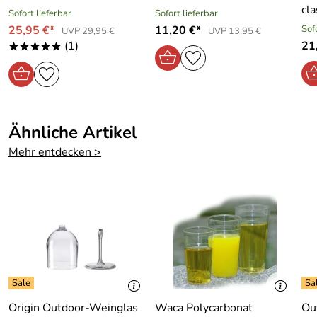
Hersteller: Heinrich Walch GmbH+Co KG, Postfach 1420,
cla
Sofort lieferbar
Sofort lieferbar
58570 Schalksmühle, Deutschland, www.waca.de
25,95 €*
11,20 €*
Sof
UVP 29,95 €
UVP 13,95 €
(1)
21
*****
Ähnliche Artikel
Mehr entdecken >
Origin Outdoor-Weinglas
Waca Polycarbonat
Ou