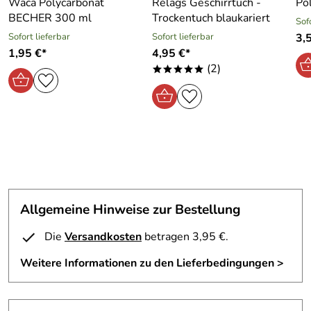
Waca Polycarbonat
Relags Geschirrtuch -
Po
BECHER 300 ml
Trockentuch blaukariert
Sof
Sofort lieferbar
Sofort lieferbar
3,
1,95 €*
4,95 €*
(2)
*****
Allgemeine Hinweise zur Bestellung
Die
Versandkosten
betragen 3,95 €.
Weitere Informationen zu den Lieferbedingungen >