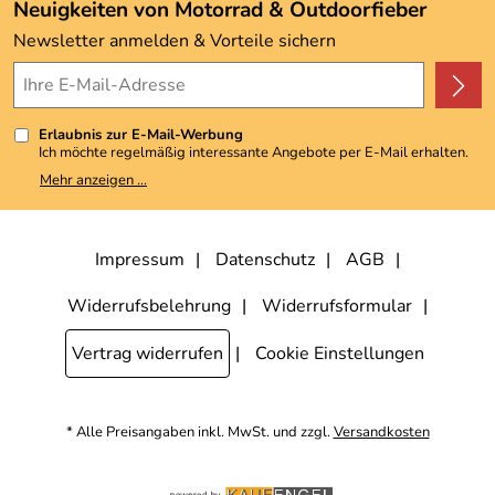
Angebote
Neuigkeiten von Motorrad & Outdoorfieber
Kundenbewertungen (3.492)
Newsletter anmelden & Vorteile sichern
4,9/5
*****
Erlaubnis zur E-Mail-Werbung
Ich möchte regelmäßig interessante Angebote per E-Mail erhalten.
Meine E-Mail-Adresse wird nicht an andere Unternehmen
Mehr anzeigen ...
weitergegeben. Zu statistischen Zwecken wird in anonymer Form
ausgewertet, welche Links im Newsletter geklickt werden. Dabei ist
nicht erkennbar, welche konkrete Person geklickt hat. Diese
Einwilligung zur Nutzung meiner E-Mail-Adresse für Werbezwecke
kann ich jederzeit mit Wirkung für die Zukunft widerrufen, indem ich
Impressum
Datenschutz
AGB
den Link "Abmelden" am Ende des Newsletters anklicke. Die
Datenschutzerklärung
habe ich zur Kenntnis genommen.
Widerrufsbelehrung
Widerrufsformular
Vertrag widerrufen
Cookie Einstellungen
* Alle Preisangaben inkl. MwSt. und zzgl.
Versandkosten