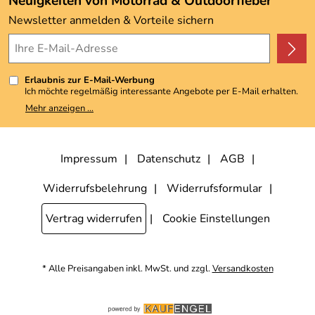
Neuigkeiten von Motorrad & Outdoorfieber
Kundenbewertungen (3.493)
Newsletter anmelden & Vorteile sichern
4,9/5
*****
Erlaubnis zur E-Mail-Werbung
Ich möchte regelmäßig interessante Angebote per E-Mail erhalten.
Meine E-Mail-Adresse wird nicht an andere Unternehmen
Mehr anzeigen ...
weitergegeben. Zu statistischen Zwecken wird in anonymer Form
ausgewertet, welche Links im Newsletter geklickt werden. Dabei ist
nicht erkennbar, welche konkrete Person geklickt hat. Diese
Einwilligung zur Nutzung meiner E-Mail-Adresse für Werbezwecke
kann ich jederzeit mit Wirkung für die Zukunft widerrufen, indem ich
Impressum
Datenschutz
AGB
den Link "Abmelden" am Ende des Newsletters anklicke. Die
Datenschutzerklärung
habe ich zur Kenntnis genommen.
Widerrufsbelehrung
Widerrufsformular
Vertrag widerrufen
Cookie Einstellungen
* Alle Preisangaben inkl. MwSt. und zzgl.
Versandkosten