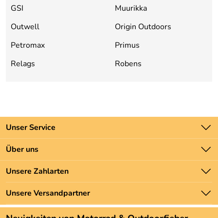
GSI
Muurikka
Outwell
Origin Outdoors
Petromax
Primus
Relags
Robens
Unser Service
Kontakt
Über uns
Batteriegesetz
Unsere Bestseller
Unsere Zahlarten
Newsletter
Marken
Zahlung und Versand
Unsere Versandpartner
Neu
Angebote