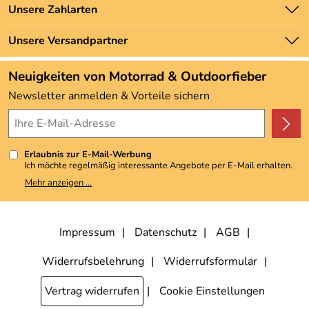
Unsere Bestseller
Unsere Zahlarten
Newsletter
Marken
Zahlung und Versand
Unsere Versandpartner
Neu
Angebote
Neuigkeiten von Motorrad & Outdoorfieber
Kundenbewertungen (3.493)
Newsletter anmelden & Vorteile sichern
4,9/5
*****
Erlaubnis zur E-Mail-Werbung
Ich möchte regelmäßig interessante Angebote per E-Mail erhalten.
Meine E-Mail-Adresse wird nicht an andere Unternehmen
Mehr anzeigen ...
weitergegeben. Zu statistischen Zwecken wird in anonymer Form
ausgewertet, welche Links im Newsletter geklickt werden. Dabei ist
nicht erkennbar, welche konkrete Person geklickt hat. Diese
Einwilligung zur Nutzung meiner E-Mail-Adresse für Werbezwecke
kann ich jederzeit mit Wirkung für die Zukunft widerrufen, indem ich
Impressum
Datenschutz
AGB
den Link "Abmelden" am Ende des Newsletters anklicke. Die
Datenschutzerklärung
habe ich zur Kenntnis genommen.
Widerrufsbelehrung
Widerrufsformular
Vertrag widerrufen
Cookie Einstellungen