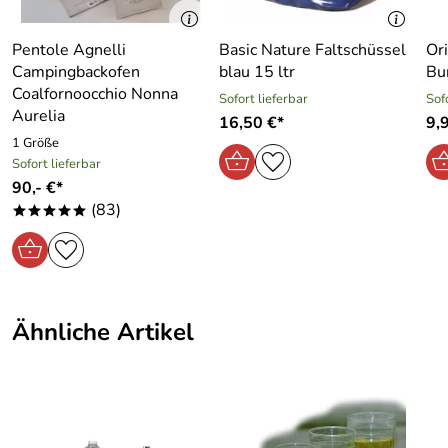
SAN (Styrol-Acrylnitril)
Bernd
*****
Verifizierte Bewertung
Pentole Agnelli
Basic Nature Faltschüssel
Or
Super Qualität und Optik. Ist jetzt ständiger Begleiter auf
Campingbackofen
blau 15 ltr
Bu
jeder Wanderung.
Coalfornoocchio Nonna
Sofort lieferbar
Sof
Sehr schnelle Lieferung.
Hersteller: Heinrich Walch GmbH+Co KG, Postfach 1420,
Aurelia
16,50 €*
9,
58570 Schalksmühle, Deutschland, www.waca.de
Kaufdatum: 08.04.2020
1 Größe
Bewertungsdatum: 28.04.2020
Sofort lieferbar
90,- €*
(83)
*****
Ähnliche Artikel