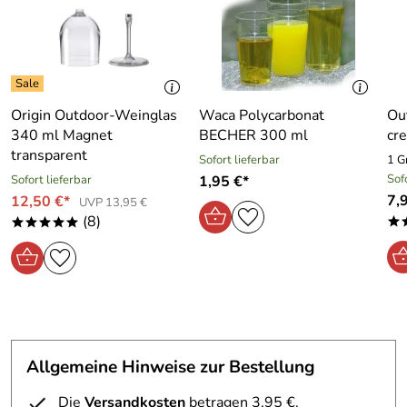
Origin Outdoor-Weinglas
Waca Polycarbonat
Ou
340 ml Magnet
BECHER 300 ml
cr
transparent
Sofort lieferbar
1 G
Sof
Sofort lieferbar
1,95 €*
7,
12,50 €*
UVP 13,95 €
(8)
*
*****
Allgemeine Hinweise zur Bestellung
Die
Versandkosten
betragen 3,95 €.