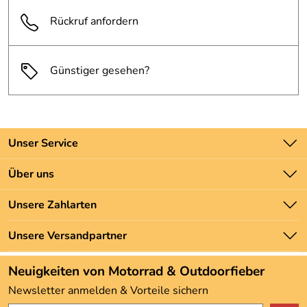
Rückruf anfordern
Günstiger gesehen?
Unser Service
Kontakt
Über uns
Batteriegesetz
Unsere Bestseller
Unsere Zahlarten
Newsletter
Marken
Zahlung und Versand
Unsere Versandpartner
Neu
Angebote
Neuigkeiten von Motorrad & Outdoorfieber
Kundenbewertungen (3.492)
Newsletter anmelden & Vorteile sichern
4,9/5
*****