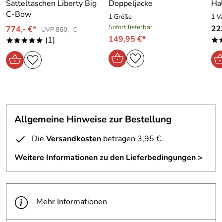
Satteltaschen Liberty Big
Doppeljacke
Ha
C-Bow
1 Größe
1 V
Sofort lieferbar
22
774,- €*
UVP 860,- €
149,95 €*
(1)
*
*****
Allgemeine Hinweise zur Bestellung
Die
Versandkosten
betragen 3,95 €.
Weitere Informationen zu den Lieferbedingungen >
Mehr Informationen