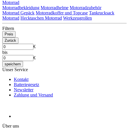
Motorrad
Motorradbekleidung
Motorradhelme
Motorradzubehör
Motorrad Gepäck
Motorradkoffer und Topcase
Tankrucksack
Motorrad
Hecktaschen Motorrad
Werkzeugrollen
Filtern
Preis
Zurück
€
bis
€
speichern
Unser Service
Kontakt
Batteriegesetz
Newsletter
Zahlung und Versand
Über uns