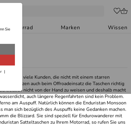
Motorrad
Marken
Wissen
nn Sie
ar
. Es gibt viele Kunden, die nicht mit einem starren
der Tat sitzen auch beim Offroadeinsatz die Taschen richtig
 schließlich nicht von der Hand zu weisen und deshalb macht
wasserdicht, auch längere Regenfahrten sind kein Problem.
nferno am Auspuff. Natürlich können die Enduristan Monsoon
uss man sich bezüglich des Auspuffs keine Gedanken machen.
mm die Blizzard. Sie sind speziell für Endurowanderer mit
nduristan Satteltaschen zu Ihrem Motorrad, so rufen Sie uns