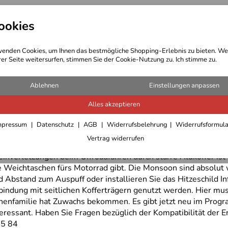
ookies
t Bekleidung
Outdoor Ausrüstung
enden Cookies, um Ihnen das bestmögliche Shopping-Erlebnis zu bieten. We
rer Seite weitersurfen, stimmen Sie der Cookie-Nutzung zu. Ich stimme zu.
Ablehnen
Einstellungen anpassen
Alles akzeptieren
mpressum
Datenschutz
AGB
Widerrufsbelehrung
Widerrufsformul
chen Monsoon 3 ist Enduristan ein sehr gutes Produkt gelungen
Vertrag widerrufen
en und lieber mit wasserdichten Satteltaschen liebäugeln. In 
einverletzungen beim Offroadfahren durch starre Alukoffer ist
se Weichtaschen fürs Motorrad gibt. Die Monsoon sind absolut 
 Abstand zum Auspuff oder installieren Sie das Hitzeschild I
rbindung mit seitlichen Kofferträgern genutzt werden. Hier m
henfamilie hat Zuwachs bekommen. Es gibt jetzt neu im Progra
eressant. Haben Sie Fragen bezüglich der Kompatibilität der E
85 84