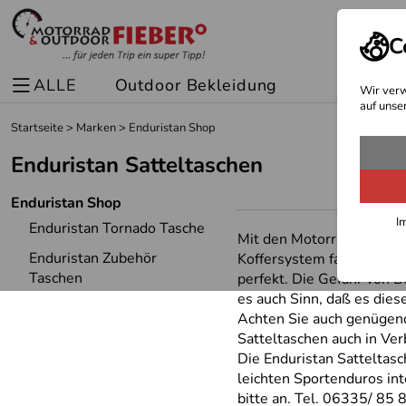
C
ALLE
Outdoor Bekleidung
Spor
Wir verw
auf unse
Startseite
>
Marken
>
Enduristan Shop
Enduristan Satteltaschen
Enduristan Shop
I
Enduristan Tornado Tasche
Mit den Motorradsatteltas
Enduristan Zubehör
Koffersystem fahren möcht
Taschen
perfekt. Die Gefahr von B
es auch Sinn, daß es die
Achten Sie auch genügend
Satteltaschen auch in Ve
Die Enduristan Satteltasc
leichten Sportenduros int
bitte an. Tel. 06335/ 85 