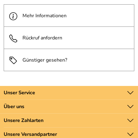
Mehr Informationen
Rückruf anfordern
Günstiger gesehen?
Unser Service
Kontakt
Über uns
Batteriegesetz
Unsere Bestseller
Unsere Zahlarten
Newsletter
Marken
Zahlung und Versand
Unsere Versandpartner