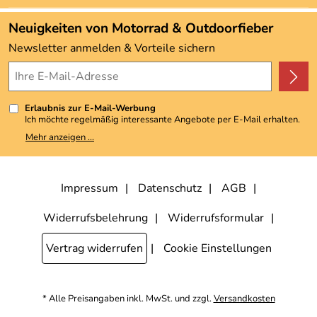
Neu
Angebote
Neuigkeiten von Motorrad & Outdoorfieber
Kundenbewertungen (3.492)
Newsletter anmelden & Vorteile sichern
4,9/5
*****
Erlaubnis zur E-Mail-Werbung
Ich möchte regelmäßig interessante Angebote per E-Mail erhalten.
Meine E-Mail-Adresse wird nicht an andere Unternehmen
Mehr anzeigen ...
weitergegeben. Zu statistischen Zwecken wird in anonymer Form
ausgewertet, welche Links im Newsletter geklickt werden. Dabei ist
nicht erkennbar, welche konkrete Person geklickt hat. Diese
Einwilligung zur Nutzung meiner E-Mail-Adresse für Werbezwecke
kann ich jederzeit mit Wirkung für die Zukunft widerrufen, indem ich
Impressum
Datenschutz
AGB
den Link "Abmelden" am Ende des Newsletters anklicke. Die
Datenschutzerklärung
habe ich zur Kenntnis genommen.
Widerrufsbelehrung
Widerrufsformular
Vertrag widerrufen
Cookie Einstellungen
* Alle Preisangaben inkl. MwSt. und zzgl.
Versandkosten