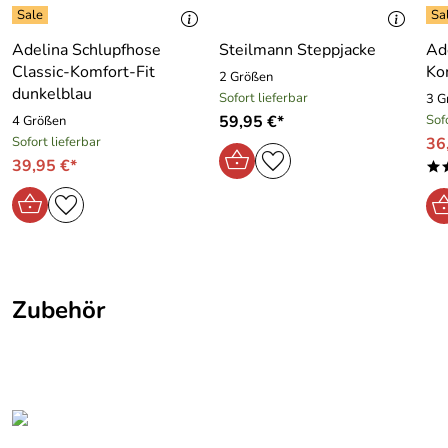
Taillierte Form, formschöner Kragen.
Material: 80% Polyester, 20 % Baumwolle, von links
Adelina Schlupfhose
Steilmann Steppjacke
Ad
waschen, 30 % Maschinenwäsche
Classic-Komfort-Fit
Ko
Achtung! Viele unserer Kundinnen haben die Bluse eine
2 Größen
dunkelblau
Nummer größer als normal gekauft !!!!!!
Sofort lieferbar
3 G
59,95 €*
Sof
4 Größen
Sofort lieferbar
36
39,95 €*
*
Zubehör