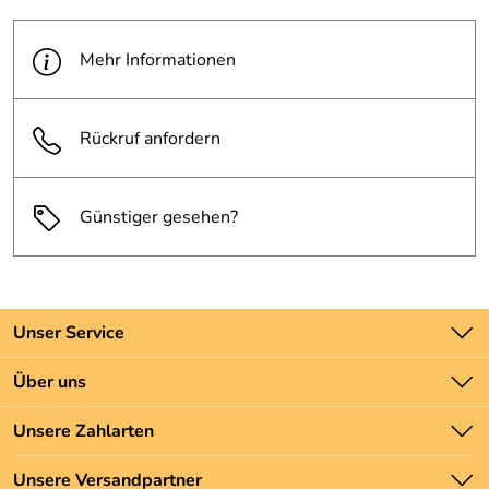
Mehr Informationen
Rückruf anfordern
Günstiger gesehen?
Unser Service
Kontakt
Über uns
Batteriegesetz
Unsere Bestseller
Unsere Zahlarten
Newsletter
Marken
Zahlung und Versand
Unsere Versandpartner