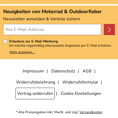
Neu
Angebote
Neuigkeiten von Motorrad & Outdoorfieber
Kundenbewertungen (3.493)
Newsletter anmelden & Vorteile sichern
4,9/5
*****
Erlaubnis zur E-Mail-Werbung
Ich möchte regelmäßig interessante Angebote per E-Mail erhalten.
Meine E-Mail-Adresse wird nicht an andere Unternehmen
Mehr anzeigen ...
weitergegeben. Zu statistischen Zwecken wird in anonymer Form
ausgewertet, welche Links im Newsletter geklickt werden. Dabei ist
nicht erkennbar, welche konkrete Person geklickt hat. Diese
Einwilligung zur Nutzung meiner E-Mail-Adresse für Werbezwecke
kann ich jederzeit mit Wirkung für die Zukunft widerrufen, indem ich
Impressum
Datenschutz
AGB
den Link "Abmelden" am Ende des Newsletters anklicke. Die
Datenschutzerklärung
habe ich zur Kenntnis genommen.
Widerrufsbelehrung
Widerrufsformular
Vertrag widerrufen
Cookie Einstellungen
* Alle Preisangaben inkl. MwSt. und zzgl.
Versandkosten