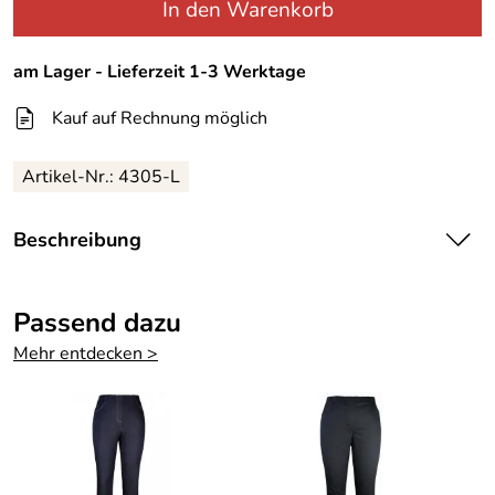
In den Warenkorb
am Lager - Lieferzeit 1-3 Werktage
Kauf auf Rechnung möglich
Artikel-Nr.:
4305-L
Beschreibung
Damen-Bluse mit Reißverschluß- weiss
Passend dazu
hübsche leichte Bluse mit leichtem Strukturmuster, Vorne
Mehr entdecken >
mit Reißverschluß- deshalb auch als Blusenjacke tragbar,
leicht taillierter Schnitt, 3/4 Arm mit kleinem Schlitz am
Ende.Kleine Brusttasche.Bluse sieht viel besser aus als
auf dem Bild! Material: 60% Baumwolle,40 % Polyester
Farbe: weiss
Größe: