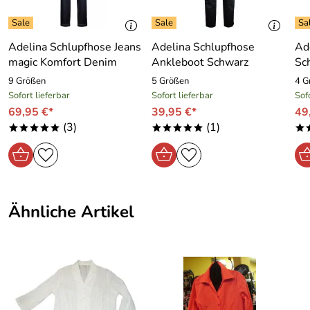
M = ca. 38
L = ca. 40/42
XL= ca. 42/44
Adelina Schlupfhose Jeans
Adelina Schlupfhose
Ad
XXL= ca.46
magic Komfort Denim
Ankleboot Schwarz
Sc
9 Größen
5 Größen
4 G
Sofort lieferbar
Sofort lieferbar
Sof
69,95 €*
39,95 €*
49
(3)
(1)
*****
*****
*
Ähnliche Artikel