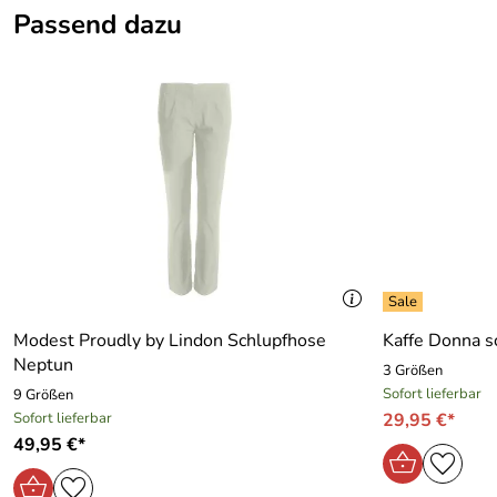
Passend dazu
Ausschnitt:
Rundhals
Farbe:
schwarz-grau-weiss
Geschlecht:
Damen
Kategorie:
Damenbluse, Bluse, modische Bekleidung
Marke:
Kaffe
Modest Proudly by Lindon Schlupfhose
Kaffe Donna 
Neptun
3 Größen
Sofort lieferbar
9 Größen
Sofort lieferbar
29,95 €*
49,95 €*