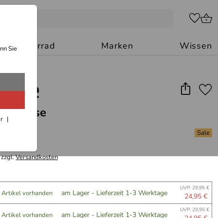
Motorrad
Marken
Wissen
nn Sie
ora Bluse
ar
 zzgl.
Versandkosten
UVP: 29,95 €
am Lager - Lieferzeit 1-3 Werktage
 Artikel vorhanden
24,95 €
UVP: 29,95 €
am Lager - Lieferzeit 1-3 Werktage
 Artikel vorhanden