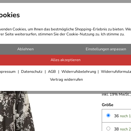
ookies
t Bekleidung
Outdoor Ausrüstung
enden Cookies, um Ihnen das bestmögliche Shopping-Erlebnis zu bieten. We
rer Seite weitersurfen, stimmen Sie der Cookie-Nutzung zu. Ich stimme zu.
T-Shirts/Blusen/Pullover Damen
Ablehnen
Einstellungen anpassen
Alles akzeptieren
Kaffe Fl
mpressum
Datenschutz
AGB
Widerrufsbelehrung
Widerrufsformul
Vertrag widerrufen
24,95 €
inkl. 19% MwSt.,
Größe
36
noch 1
38
noch 2