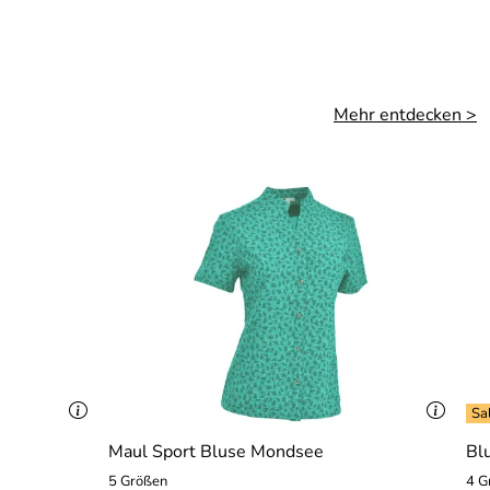
Mehr entdecken >
Maul Sport Bluse Mondsee
Bl
5 Größen
4 G