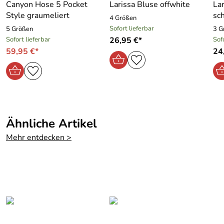
Canyon Hose 5 Pocket
Larissa Bluse offwhite
La
Style graumeliert
sc
4 Größen
Sofort lieferbar
5 Größen
3 G
Sofort lieferbar
26,95 €*
Sof
59,95 €*
24
Ähnliche Artikel
Mehr entdecken >