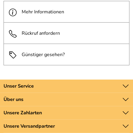
Mehr Informationen
Rückruf anfordern
Günstiger gesehen?
Unser Service
Kontakt
Über uns
Batteriegesetz
Unsere Bestseller
Unsere Zahlarten
Newsletter
Marken
Zahlung und Versand
Unsere Versandpartner
Neu