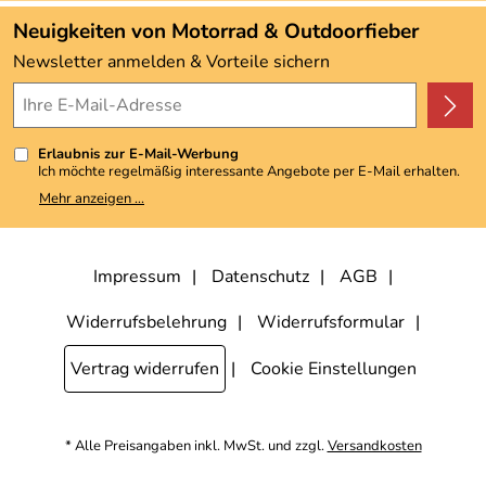
Angebote
Neuigkeiten von Motorrad & Outdoorfieber
Kundenbewertungen (3.492)
Newsletter anmelden & Vorteile sichern
4,9/5
*****
Erlaubnis zur E-Mail-Werbung
Ich möchte regelmäßig interessante Angebote per E-Mail erhalten.
Meine E-Mail-Adresse wird nicht an andere Unternehmen
Mehr anzeigen ...
weitergegeben. Zu statistischen Zwecken wird in anonymer Form
ausgewertet, welche Links im Newsletter geklickt werden. Dabei ist
nicht erkennbar, welche konkrete Person geklickt hat. Diese
Einwilligung zur Nutzung meiner E-Mail-Adresse für Werbezwecke
kann ich jederzeit mit Wirkung für die Zukunft widerrufen, indem ich
Impressum
Datenschutz
AGB
den Link "Abmelden" am Ende des Newsletters anklicke. Die
Datenschutzerklärung
habe ich zur Kenntnis genommen.
Widerrufsbelehrung
Widerrufsformular
Vertrag widerrufen
Cookie Einstellungen
* Alle Preisangaben inkl. MwSt. und zzgl.
Versandkosten