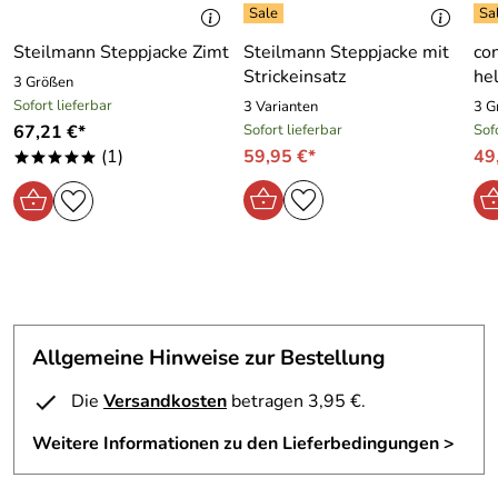
Steilmann Steppjacke Zimt
Steilmann Steppjacke mit
co
Strickeinsatz
he
3 Größen
Sofort lieferbar
3 Varianten
3 G
67,21 €*
Sofort lieferbar
Sof
(1)
59,95 €*
49
*****
Allgemeine Hinweise zur Bestellung
Die
Versandkosten
betragen 3,95 €.
Weitere Informationen zu den Lieferbedingungen >