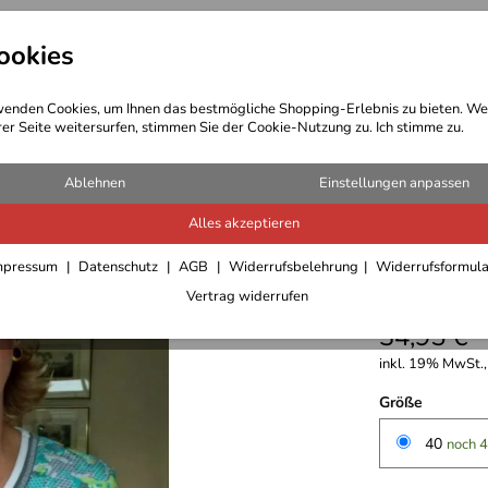
ookies
t Bekleidung
Outdoor Ausrüstung
enden Cookies, um Ihnen das bestmögliche Shopping-Erlebnis zu bieten. We
rer Seite weitersurfen, stimmen Sie der Cookie-Nutzung zu. Ich stimme zu.
 Bekleidung Damen
Ablehnen
Einstellungen anpassen
Alles akzeptieren
Canyon T
mpressum
Datenschutz
AGB
Widerrufsbelehrung
Widerrufsformul
5,0
****
Vertrag widerrufen
34,95 €
inkl. 19% MwSt.,
Größe
40
noch 4