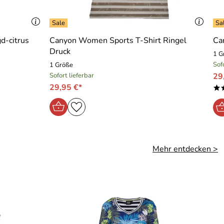
d-citrus
Canyon Women Sports T-Shirt Ringel
Ca
Druck
1 G
Sof
1 Größe
Sofort lieferbar
29
29,95 €*
*
Mehr entdecken >