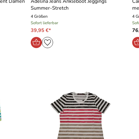
Vent Damen
Adelina Jeans Ankleboot Jeggings
Ca
Summer-Stretch
me
4 Größen
4 G
Sofort lieferbar
Sof
39,95 €*
76