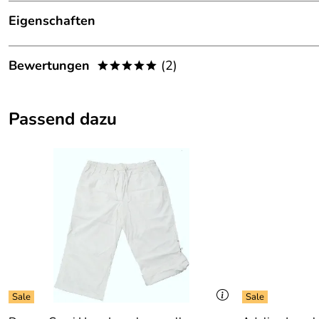
Eigenschaften
Details
Bewertungen
(2)
*****
Armlänge:
1/2 Arm
5,0
*****
Ausschnitt:
V-Ausschnitt
Passend dazu
5
Kategorie:
T-Shirt
4
Material:
57 % Baumwolle, 38 % Modal, 5 % Elasth
3
2
Muster:
Alloverprint
1
Farbe:
smaragdgrün- citrus-grau-weiss
Santana
Verifizierte Bewertung
*****
Ich bin seit vielen Jahren CANYON Kunde und stets mit Preis
Leider ist meine Größe sehr schnell vergriffen
Kaufdatum: 13.07.2016
Bewertungsdatum: 30.07.2016