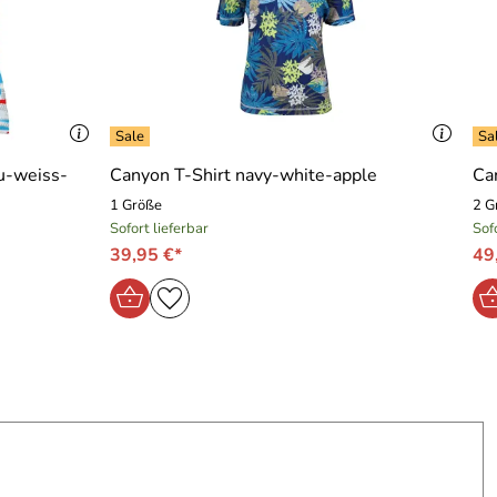
u-weiss-
Canyon T-Shirt navy-white-apple
Ca
1 Größe
2 G
Sofort lieferbar
Sof
39,95 €*
49