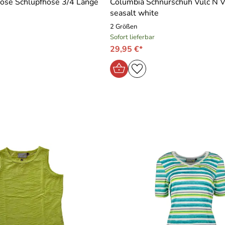
hose Schlupfhose 3/4 Länge
Columbia Schnürschuh Vulc N 
seasalt white
2 Größen
ht. Bestellte Größe passt.
Sofort lieferbar
29,95 €*