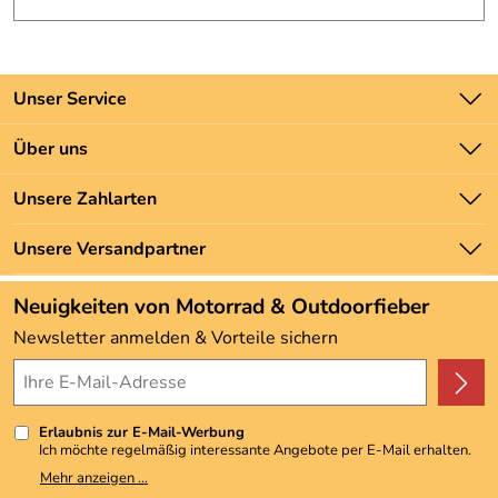
Unser Service
Kontakt
Über uns
Batteriegesetz
Unsere Bestseller
Unsere Zahlarten
Newsletter
Marken
Zahlung und Versand
Unsere Versandpartner
Neu
Angebote
Neuigkeiten von Motorrad & Outdoorfieber
Kundenbewertungen (3.492)
Newsletter anmelden & Vorteile sichern
4,9/5
*****
Erlaubnis zur E-Mail-Werbung
Ich möchte regelmäßig interessante Angebote per E-Mail erhalten.
Meine E-Mail-Adresse wird nicht an andere Unternehmen
Mehr anzeigen ...
weitergegeben. Zu statistischen Zwecken wird in anonymer Form