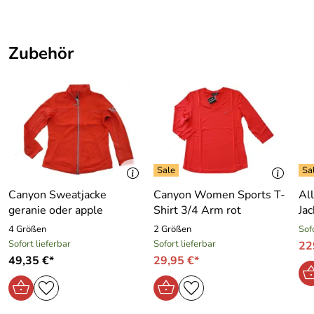
- Zum Saum hin schmäler werdend
- Material : 88% Polyester, 12% Elasthan
- 30° Schonwaschgang , Trocknen im Wäschetrockner
Zubehör
nicht möglich , bügeln mit geringer Temperatur , keine
Chemische Reinigung möglich , nicht bleichen
Wunderschön mit allen Canyon Women Sports Oberteilen
zu Kombinieren.
Beachten Sie unsere große Auswahl im Canyon Women
Sports Shop
Canyon Sweatjacke
Canyon Women Sports T-
Al
geranie oder apple
Shirt 3/4 Arm rot
Ja
Hersteller: Scoretex GmbH, Bräunleinsberg 16 91242
Ottensoos, sales@scoretex.com
4 Größen
2 Größen
Sof
Sofort lieferbar
Sofort lieferbar
22
49,35 €*
29,95 €*