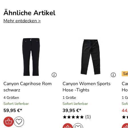
Ähnliche Artikel
Mehr entdecken >
Canyon Caprihose Rom
Canyon Women Sports
Ca
schwarz
Hose -Tights
Ho
4 Größen
1 Größe
1 G
Sofort lieferbar
Sofort lieferbar
Sof
59,95 €*
39,95 €*
44
(1)
*****
*