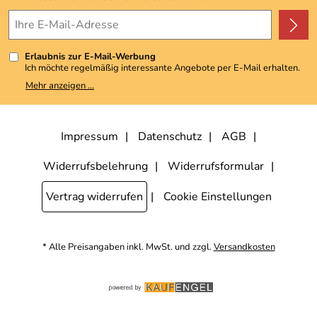
4,9/5
*****
Erlaubnis zur E-Mail-Werbung
Ich möchte regelmäßig interessante Angebote per E-Mail erhalten.
Meine E-Mail-Adresse wird nicht an andere Unternehmen
Mehr anzeigen ...
weitergegeben. Zu statistischen Zwecken wird in anonymer Form
ausgewertet, welche Links im Newsletter geklickt werden. Dabei ist
nicht erkennbar, welche konkrete Person geklickt hat. Diese
Einwilligung zur Nutzung meiner E-Mail-Adresse für Werbezwecke
kann ich jederzeit mit Wirkung für die Zukunft widerrufen, indem ich
Impressum
Datenschutz
AGB
den Link "Abmelden" am Ende des Newsletters anklicke. Die
Datenschutzerklärung
habe ich zur Kenntnis genommen.
Widerrufsbelehrung
Widerrufsformular
Vertrag widerrufen
Cookie Einstellungen
* Alle Preisangaben inkl. MwSt. und zzgl.
Versandkosten