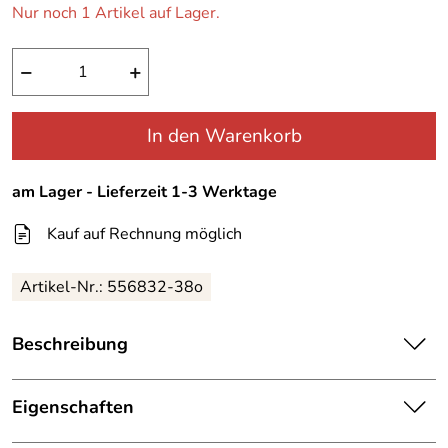
Nur noch 1 Artikel auf Lager.
−
+
In den Warenkorb
am Lager - Lieferzeit 1-3 Werktage
Kauf auf Rechnung möglich
Artikel-Nr.:
556832-38o
Beschreibung
Damen Capri Hose
-krempelbar
Eigenschaften
schöne bequeme Freizeithose für Damen. Die Beinlänge
Details