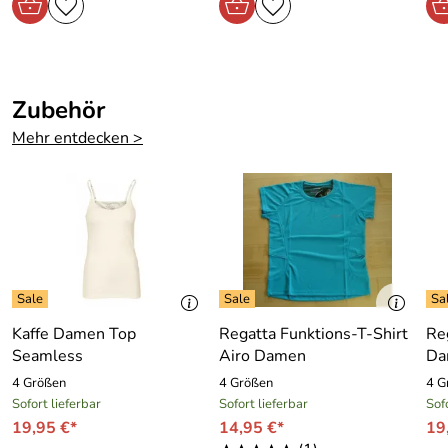
sehr schnelle Lieferung, Artikel wie beschrieben, gefällt
und paßt sehr gut, bin sehr zufrieden
Kaufdatum: 19.05.2012
Bewertungsdatum: 06.06.2012
Zubehör
Mehr entdecken >
Kaffe Damen Top
Regatta Funktions-T-Shirt
Re
Seamless
Airo Damen
Da
4 Größen
4 Größen
4 G
Sofort lieferbar
Sofort lieferbar
Sof
19,95 €*
14,95 €*
19