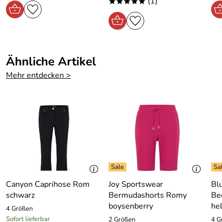
(1)
*****
Ähnliche Artikel
Mehr entdecken >
Canyon Caprihose Rom
Joy Sportswear
Bl
schwarz
Bermudashorts Romy
Be
boysenberry
he
4 Größen
Sofort lieferbar
2 Größen
4 G