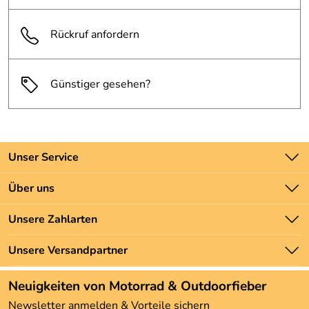
Rückruf anfordern
Günstiger gesehen?
Unser Service
Kontakt
Über uns
Batteriegesetz
Unsere Bestseller
Unsere Zahlarten
Newsletter
Marken
Zahlung und Versand
Unsere Versandpartner
Neu
Angebote
Neuigkeiten von Motorrad & Outdoorfieber
Kundenbewertungen (3.492)
Newsletter anmelden & Vorteile sichern