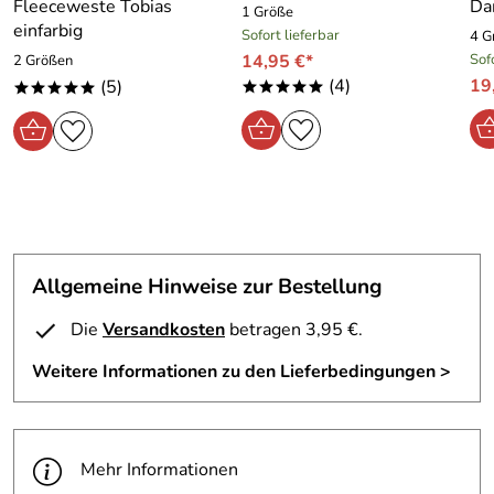
Fleeceweste Tobias
Da
1 Größe
einfarbig
Sofort lieferbar
4 G
14,95 €*
Sof
2 Größen
(4)
19
(5)
*****
*****
Allgemeine Hinweise zur Bestellung
Die
Versandkosten
betragen 3,95 €.
Weitere Informationen zu den Lieferbedingungen >
Mehr Informationen