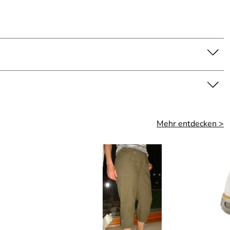
Mehr entdecken >
ei Outdoorfieber habe ich schon öfter bestellt und es hat