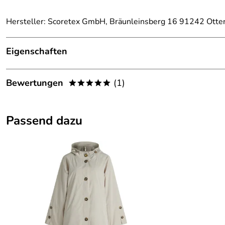
Hersteller: Scoretex GmbH, Bräunleinsberg 16 91242 Otte
Eigenschaften
Details
Bewertungen
(1)
*****
Ausschnitt:
Rundhals
5,0
*****
Farbe:
weiss-tabac (Taupe)
Passend dazu
5
Geschlecht:
Damen
4
Marke:
Canyon Women Sports
3
2
Material:
100 % Polyamid
1
Muster:
Reptil
Berthe
Verifizierte Bewertung
*****
Das Shirt ist prima. Ich liebe die Shirts vor allem auf Reise