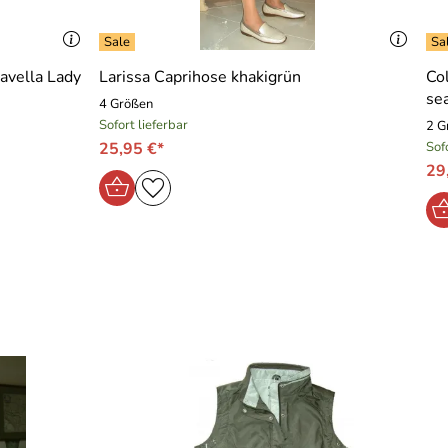
avella Lady
Larissa Caprihose khakigrün
Co
se
4 Größen
Sofort lieferbar
2 G
25,95 €*
Sof
29