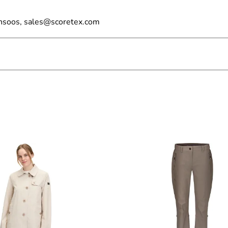
nsoos, sales@scoretex.com
n, da sie schnell trocknen und nicht gebügelt werden müssen. B