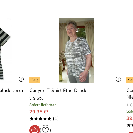
lack-terra
Canyon T-Shirt Etno Druck
Ca
Ni
2 Größen
Sofort lieferbar
1 G
29,95 €*
Sof
(1)
39
*****
*