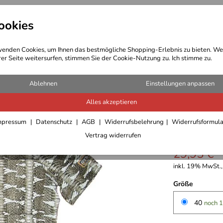
ookies
t Bekleidung
Outdoor Ausrüstung
enden Cookies, um Ihnen das bestmögliche Shopping-Erlebnis zu bieten. We
rer Seite weitersurfen, stimmen Sie der Cookie-Nutzung zu. Ich stimme zu.
T-Shirts/Blusen/Pullover Damen
Ablehnen
Einstellungen anpassen
Alles akzeptieren
Canyon T
mpressum
Datenschutz
AGB
Widerrufsbelehrung
Widerrufsformul
5,0
****
Vertrag widerrufen
29,95 €
inkl. 19% MwSt.,
Größe
40
noch 1