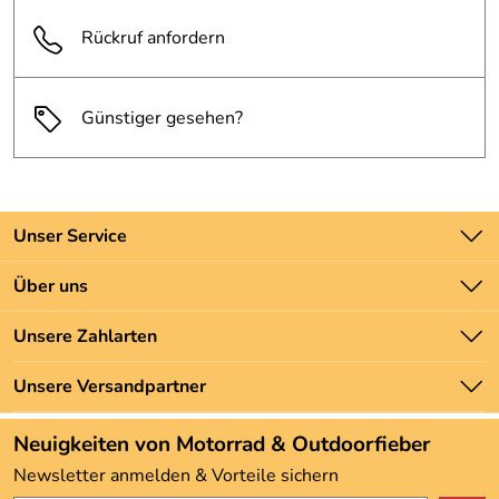
Rückruf anfordern
Günstiger gesehen?
Unser Service
Kontakt
Über uns
Batteriegesetz
Unsere Bestseller
Unsere Zahlarten
Newsletter
Marken
Zahlung und Versand
Unsere Versandpartner
Neu
Angebote
Neuigkeiten von Motorrad & Outdoorfieber
Kundenbewertungen (3.492)
Newsletter anmelden & Vorteile sichern
4,9/5
*****