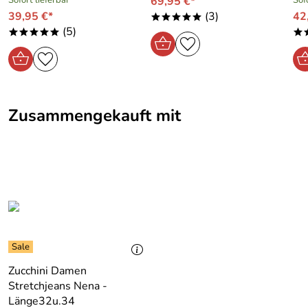
Sofort lieferbar
69,95 €*
Sof
39,95 €*
(3)
42
*****
(5)
*****
*
Zusammengekauft mit
Zucchini Damen
Stretchjeans Nena -
Länge32u.34