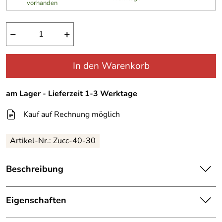
vorhanden
−
+
In den Warenkorb
am Lager - Lieferzeit 1-3 Werktage
Kauf auf Rechnung möglich
Artikel-Nr.:
Zucc-40-30
Beschreibung
Zucchini Stretch Jeans
Eigenschaften
Absolut topmodische Stretchjeans des italienischen
Details
Herstellers Zucchini. Jeansqualität,sehr sehr gute