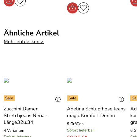
Verifizierte Bewertung
Die Zucchini Jeans kenne ich seit einigen Jahren. Ich bin
sehr zufrieden mit dem Motorrad & Outdoor Fieber
Service. Ich bitte um Mitteilung, wenn die Farbe Anthrazit
in meiner Grösse verfügbar wird. Danke.
Ähnliche Artikel
Kaufdatum: 17.06.2010
Mehr entdecken >
Bewertungsdatum: 15.07.2010
Zucchini Damen
Adelina Schlupfhose Jeans
Ad
Stretchjeans Nena -
magic Komfort Denim
ka
Länge32u.34
gr
9 Größen
Sofort lieferbar
4 Varianten
6 G