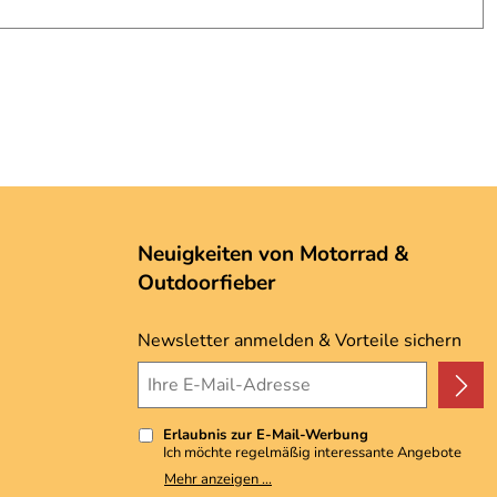
Neuigkeiten von Motorrad &
Outdoorfieber
Newsletter anmelden & Vorteile sichern
Erlaubnis zur E-Mail-Werbung
Ich möchte regelmäßig interessante Angebote
per E-Mail erhalten. Meine E-Mail-Adresse wird
Mehr anzeigen ...
nicht an andere Unternehmen weitergegeben. Zu