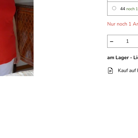
44
noch 1
Nur noch 1 Ar
−
am Lager - L
Kauf auf