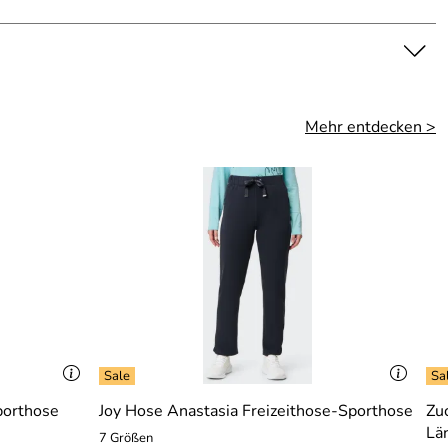
Mehr entdecken >
porthose
Joy Hose Anastasia Freizeithose-Sporthose
Zu
Lä
7 Größen