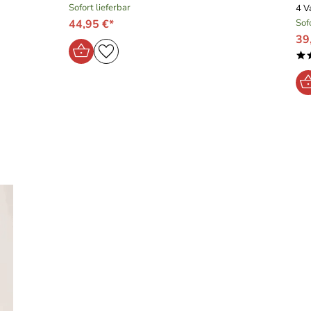
Sofort lieferbar
4 V
44,95 €*
Sof
39
*