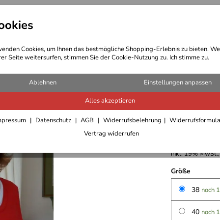
ookies
t Bekleidung
Outdoor Ausrüstung
enden Cookies, um Ihnen das bestmögliche Shopping-Erlebnis zu bieten. We
rer Seite weitersurfen, stimmen Sie der Cookie-Nutzung zu. Ich stimme zu.
 Bekleidung Damen
Ablehnen
Einstellungen anpassen
Alles akzeptieren
Canyon D
mpressum
Datenschutz
AGB
Widerrufsbelehrung
Widerrufsformul
Vertrag widerrufen
34,95 €
inkl. 19% MwSt.,
Größe
38
noch 1
40
noch 1