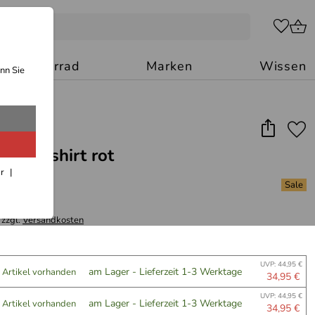
Motorrad
Marken
Wissen
nn Sie
oppelshirt rot
ar
 zzgl.
Versandkosten
UVP: 44,95 €
am Lager - Lieferzeit 1-3 Werktage
 Artikel vorhanden
34,95 €
UVP: 44,95 €
am Lager - Lieferzeit 1-3 Werktage
 Artikel vorhanden
34,95 €