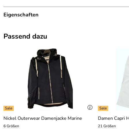
Eigenschaften
Details
Passend dazu
Besonderheit:
Doppelshirt
Marke:
Canyon Women Sports
Material:
100 % Lyocell
Farbe:
rot-weiss
Nickel Outerwear Damenjacke Marine
Damen Capri H
6 Größen
21 Größen