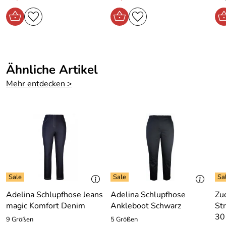
kleine Seitenschlitze
2 Taschen Rückseite
2 Taschen Vorderseite
angedeuteter Verschluss
RV-Verschluss
Ähnliche Artikel
Mehr entdecken >
Adelina Schlupfhose Jeans
Adelina Schlupfhose
Zu
magic Komfort Denim
Ankleboot Schwarz
St
30
9 Größen
5 Größen