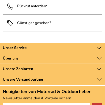
Rückruf anfordern
Günstiger gesehen?
Unser Service
Kontakt
Über uns
Batteriegesetz
Unsere Bestseller
Unsere Zahlarten
Newsletter
Marken
Zahlung und Versand
Unsere Versandpartner
Neu
Angebote
Neuigkeiten von Motorrad & Outdoorfieber
Kundenbewertungen (3.493)
Newsletter anmelden & Vorteile sichern
4,9/5
*****