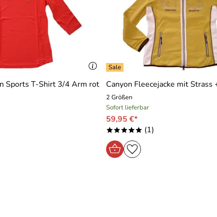
e 24, da meine Schwester Gr. 44 hat passt ihr die Hose gut. Son
erqualität, in oliv. Wo kann ich diese Hose in Gr. 448/24 no
Sports T-Shirt 3/4 Arm rot
Canyon Fleecejacke mit Strass +
2 Größen
Sofort lieferbar
59,95 €*
noch toll aus. Insgesamt sehr zu empfehlen.
(1)
*****