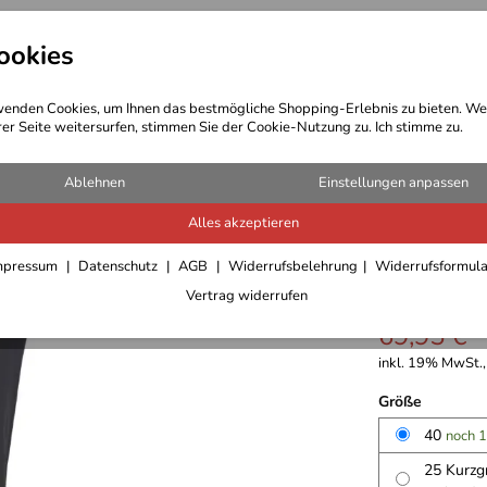
ookies
t Bekleidung
Outdoor Ausrüstung
enden Cookies, um Ihnen das bestmögliche Shopping-Erlebnis zu bieten. We
rer Seite weitersurfen, stimmen Sie der Cookie-Nutzung zu. Ich stimme zu.
Hosen/Röcke Damen
Ablehnen
Einstellungen anpassen
Alles akzeptieren
Canyon 
mpressum
Datenschutz
AGB
Widerrufsbelehrung
Widerrufsformul
4,6
****
Vertrag widerrufen
69,95 €
inkl. 19% MwSt.,
Größe
40
noch 1
25 Kurz