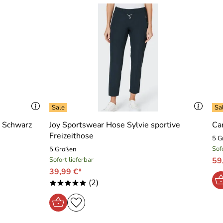
t Schwarz
Joy Sportswear Hose Sylvie sportive
Ca
Freizeithose
5 G
Sof
5 Größen
ng!
Sofort lieferbar
59
39,99 €*
(2)
*****