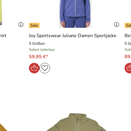
 total happy das sie jetzt auch eine Hose hat die auf den
irt
Joy Sportswear Juliane Damen Sportjacke
Bet
5 Größen
5 G
Sofort lieferbar
Sof
59,95 €*
89