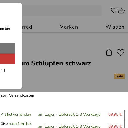
Motorrad
Marken
Wissen
nn Sie
Hose zum Schlupfen schwarz
ar
(7)
*
 zzgl.
Versandkosten
am Lager - Lieferzeit 1-3 Werktage
69,95 €
 Artikel vorhanden
größe
noch 1 Artikel
am Lager - Lieferzeit 1-3 Werktage
69,95 €