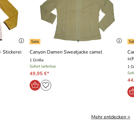
st hätte ich die Hose zurückgegeben.
ch einmal kaufen????
 Stickerei
Canyon Damen Sweatjacke camel
Ca
sc
1 Größe
Sofort lieferbar
1 G
49,95 €*
Sof
44
Mehr entdecken >