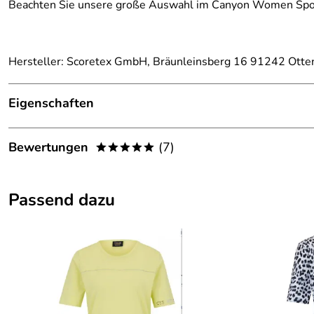
Beachten Sie unsere große Auswahl im Canyon Women Spo
Hersteller: Scoretex GmbH, Bräunleinsberg 16 91242 Otte
Eigenschaften
Details
Bewertungen
(7)
*****
Farbe:
schwarz
4,6
*****
Größe:
Kurz und Normalgröße
Passend dazu
5
Kategorie:
Hose, Schlupfhose
4
Marke:
Canyon Women Sports
3
2
1