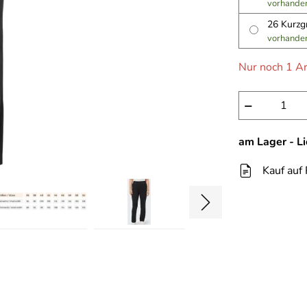
vorhande
26 Kurz
vorhande
Nur noch 1 Ar
−
am Lager - L
Kauf auf