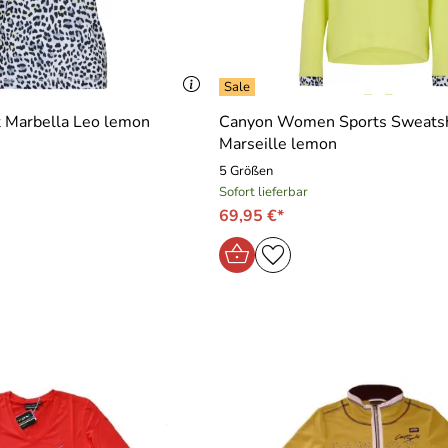
chtigte, Mutter gekauft. Passt wie angegossen. Meine Mutter ist
y, was will man mehr
t Marbella Leo lemon
Canyon Women Sports Sweatsh
Marseille lemon
5 Größen
Sofort lieferbar
69,95 €*
e ihre Passform.
er auch so. Hat einen tollen Schnitt. Man fühlt sich wohl.