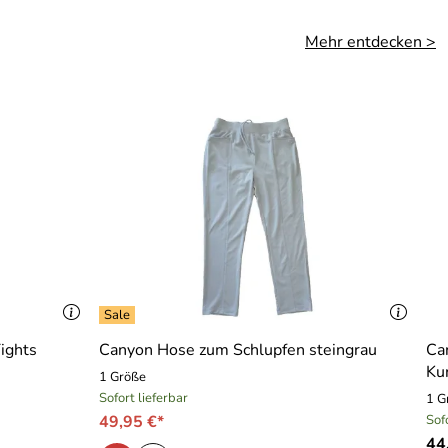
Mehr entdecken >
ights
Canyon Hose zum Schlupfen steingrau
Ca
Ku
1 Größe
Sofort lieferbar
1 G
49,95 €*
Sof
44