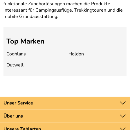
funktionale Zubehörlösungen machen die Produkte
interessant für Campingausflüge, Trekkingtouren und die
mobile Grundausstattung.
Top Marken
Coghlans
Holdon
Outwell
Unser Service
Kontakt
Über uns
Batteriegesetz
Unsere Bestseller
Unsere Zahlarten