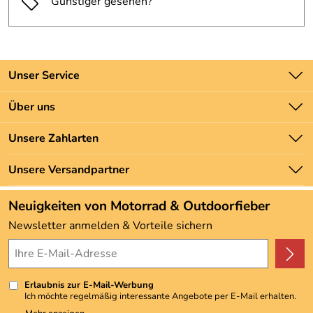
Günstiger gesehen?
Unser Service
Kontakt
Über uns
Batteriegesetz
Unsere Bestseller
Unsere Zahlarten
Newsletter
Marken
Zahlung und Versand
Unsere Versandpartner
Neu
Angebote
Neuigkeiten von Motorrad & Outdoorfieber
Kundenbewertungen (3.492)
Newsletter anmelden & Vorteile sichern
4,9/5
*****
Erlaubnis zur E-Mail-Werbung
Ich möchte regelmäßig interessante Angebote per E-Mail erhalten.
Meine E-Mail-Adresse wird nicht an andere Unternehmen