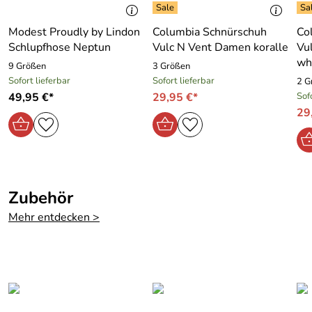
he:
Modest Proudly by Lindon
Columbia Schnürschuh
Co
Material:
95 % Viscose, 5 % Elasthan
Schlupfhose Neptun
Vulc N Vent Damen koralle
Vu
wh
9 Größen
3 Größen
Sofort lieferbar
Sofort lieferbar
2 G
49,95 €*
29,95 €*
Sof
29
Zubehör
Mehr entdecken >