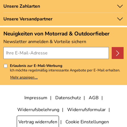
Batteriegesetz
Unsere Bestseller
Unsere Zahlarten
Newsletter
Marken
Zahlung und Versand
Unsere Versandpartner
Neu
Angebote
Neuigkeiten von Motorrad & Outdoorfieber
Kundenbewertungen (3.493)
Newsletter anmelden & Vorteile sichern
4,9/5
*****
Erlaubnis zur E-Mail-Werbung
Ich möchte regelmäßig interessante Angebote per E-Mail erhalten.
Meine E-Mail-Adresse wird nicht an andere Unternehmen
Mehr anzeigen ...
weitergegeben. Zu statistischen Zwecken wird in anonymer Form
ausgewertet, welche Links im Newsletter geklickt werden. Dabei ist
nicht erkennbar, welche konkrete Person geklickt hat. Diese
Einwilligung zur Nutzung meiner E-Mail-Adresse für Werbezwecke
kann ich jederzeit mit Wirkung für die Zukunft widerrufen, indem ich
Impressum
Datenschutz
AGB
den Link "Abmelden" am Ende des Newsletters anklicke. Die
Datenschutzerklärung
habe ich zur Kenntnis genommen.
Widerrufsbelehrung
Widerrufsformular
Vertrag widerrufen
Cookie Einstellungen