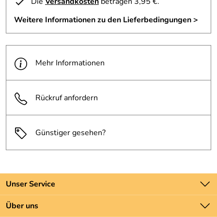
Die
Versandkosten
betragen 3,95 €.
Weitere Informationen zu den Lieferbedingungen >
Mehr Informationen
Rückruf anfordern
Günstiger gesehen?
Unser Service
Kontakt
Über uns