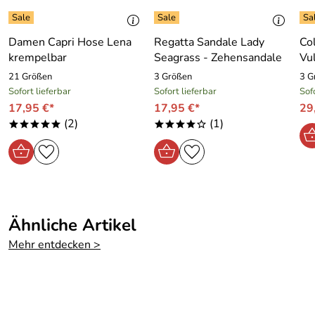
Damen Capri Hose Lena
Regatta Sandale Lady
Co
krempelbar
Seagrass - Zehensandale
Vu
21 Größen
3 Größen
3 G
Sofort lieferbar
Sofort lieferbar
Sof
17,95 €*
17,95 €*
29
(2)
(1)
*****
****o
Ähnliche Artikel
Mehr entdecken >