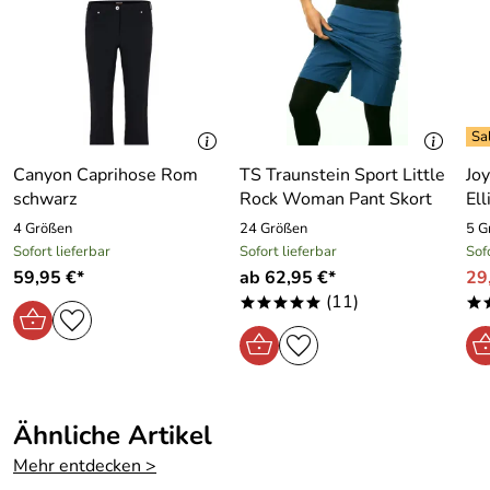
Farbe:
schwarz
Details zum Regatta Shirt Nolana:
- Coolweave-Hybridgewebe
Geschlecht:
Damen
- Material: 95 % Rayon, 5 % Elasthan
- vielseitiges Styling durch verstellbare Ärmel
Marke:
Regatta
- Knopfdetail im Nacken
- Maschinenwäsche
Maschinenwäsc
ja
- kleine Seitenschlitze am Saum
he:
Canyon Caprihose Rom
TS Traunstein Sport Little
Jo
- Farbe: schwarz
schwarz
Rock Woman Pant Skort
El
Material:
95 % Rayon, 5 % Elasthan
4 Größen
24 Größen
5 G
Sofort lieferbar
Sofort lieferbar
Sof
59,95 €*
ab 62,95 €*
29
(11)
*****
*
Ähnliche Artikel
Mehr entdecken >