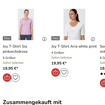
Joy T-Shirt Sia
Joy T-Shirt Aria white print
Se
pinkorchidrose
mi
4 Größen
Sofort lieferbar
6 Größen
6 G
Sofort lieferbar
19,95 €*
Sof
19,95 €*
18
*
Zusammengekauft mit