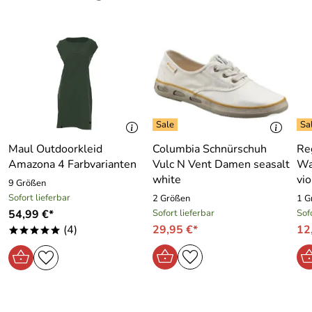
Maul Outdoorkleid
Columbia Schnürschuh
Re
Amazona 4 Farbvarianten
Vulc N Vent Damen seasalt
Wa
white
vio
9 Größen
Sofort lieferbar
2 Größen
1 G
54,99 €*
Sofort lieferbar
Sof
(4)
29,95 €*
12
*****