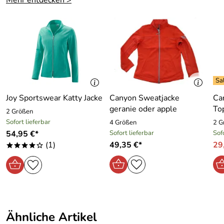
Mehr entdecken >
Bewertungsdatum: 06.12.2014
Wunderschön mit vielen Canyon Women Sports
Oberteilen zu Kombinieren.
Beachten Sie unsere große Auswahl im Canyon Women
Sports Shop
Hersteller: Scoretex GmbH, Bräunleinsberg 16 91242
Ottensoos, sales@scoretex.com
Joy Sportswear Katty Jacke
Canyon Sweatjacke
Ca
geranie oder apple
To
2 Größen
Sofort lieferbar
4 Größen
2 G
54,95 €*
Sofort lieferbar
Sof
(1)
49,35 €*
29
****o
Ähnliche Artikel