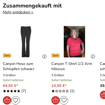
Zusammengekauft mit
Mehr entdecken >
Canyon Hose zum
Canyon T-Shirt 1/2 Arm
Ca
Schlupfen schwarz
hibiscus
sc
3 Größen
3 Größen
3 G
Sofort lieferbar
Sofort lieferbar
Sof
69,95 €*
24,95 €*
39
(7)
(1)
*****
*oooo