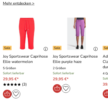
Mehr entdecken >
Joy Sportswear Caprihose
Joy Sportswear Caprihose
Ad
Ellie watermelon
Ellie purple haze
Cl
du
5 Größen
2 Größen
Sofort lieferbar
Sofort lieferbar
4 G
29,95 €*
29,95 €*
Sof
(3)
39
*****