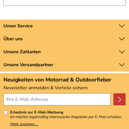
Unser Service
Kontakt
Über uns
Batteriegesetz
Unsere Bestseller
Unsere Zahlarten
Newsletter
Marken
Zahlung und Versand
Unsere Versandpartner
Neu
Angebote
Neuigkeiten von Motorrad & Outdoorfieber
Kundenbewertungen (3.492)
Newsletter anmelden & Vorteile sichern
4,9/5
*****
Erlaubnis zur E-Mail-Werbung
Ich möchte regelmäßig interessante Angebote per E-Mail erhalten.
Meine E-Mail-Adresse wird nicht an andere Unternehmen
Mehr anzeigen ...
weitergegeben. Zu statistischen Zwecken wird in anonymer Form