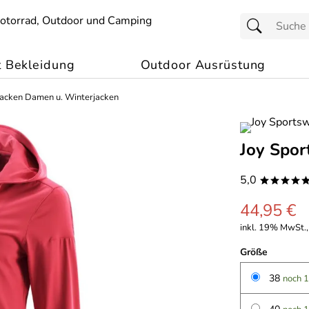
t Bekleidung
Outdoor Ausrüstung
Jacken Damen u. Winterjacken
Joy Spor
5,0
****
44,95 €
inkl. 19% MwSt.,
Größe
38
noch 1