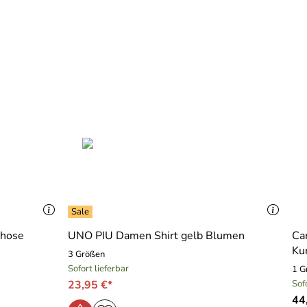
shose
UNO PIU Damen Shirt gelb Blumen
Ca
Ku
3 Größen
Sofort lieferbar
1 G
23,95 €*
Sof
44