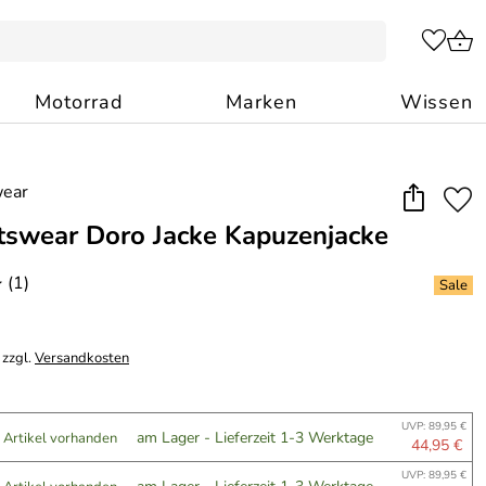
Motorrad
Marken
Wissen
tswear Doro Jacke Kapuzenjacke
(1)
*
 zzgl.
Versandkosten
UVP: 89,95 €
am Lager - Lieferzeit 1-3 Werktage
 Artikel vorhanden
44,95 €
UVP: 89,95 €