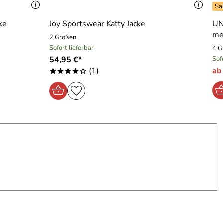
ke
Joy Sportswear Katty Jacke
UN
mel
2 Größen
Sofort lieferbar
4 G
54,95 €*
Sof
(1)
ab
****o