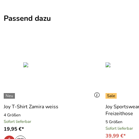
5,0
*****
Passend dazu
5
4
3
2
1
H.Kern
Verifizierte Bewertung
*****
alles, wie gewünscht, danke
Kaufdatum: 01.11.2016
Bewertungsdatum: 17.11.2016
Joy T-Shirt Zamira weiss
Joy Sportswear
Freizeithose
4 Größen
Sofort lieferbar
5 Größen
19,95 €*
Sofort lieferbar
39,99 €*