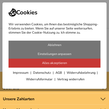
Cookies
Wir verwenden Cookies, um Ihnen das bestmögliche Shopping-
Erlebnis zu bieten. Wenn Sie auf unserer Seite weitersurfen,
stimmen Sie der Cookie-Nutzung zu. Ich stimme zu.
<
Messer - Tools - Messtechnik
Schrittzähler
Ablehnen
Einstellungen anpassen
Alles akzeptieren
Impressum
Datenschutz
AGB
Widerrufsbelehrung
Unser Service
Widerrufsformular
Vertrag widerrufen
Kontakt
Über uns
Batteriegesetz
Unsere Bestseller
Unsere Zahlarten
Newsletter
Marken