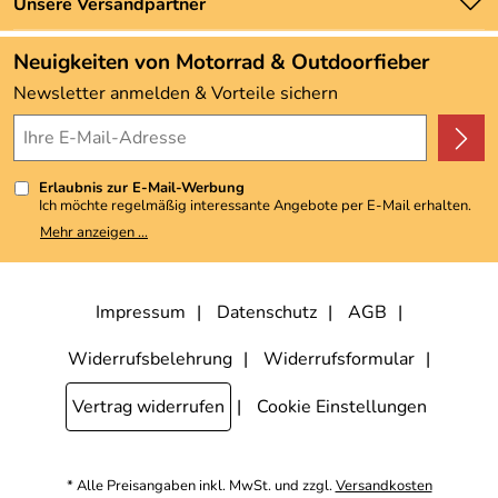
Zahlung und Versand
Unsere Versandpartner
Neu
Angebote
Neuigkeiten von Motorrad & Outdoorfieber
Kundenbewertungen (3.493)
Newsletter anmelden & Vorteile sichern
4,9/5
*****
Erlaubnis zur E-Mail-Werbung
Ich möchte regelmäßig interessante Angebote per E-Mail erhalten.
Meine E-Mail-Adresse wird nicht an andere Unternehmen
Mehr anzeigen ...
weitergegeben. Zu statistischen Zwecken wird in anonymer Form
ausgewertet, welche Links im Newsletter geklickt werden. Dabei ist
nicht erkennbar, welche konkrete Person geklickt hat. Diese
Einwilligung zur Nutzung meiner E-Mail-Adresse für Werbezwecke
kann ich jederzeit mit Wirkung für die Zukunft widerrufen, indem ich
Impressum
Datenschutz
AGB
den Link "Abmelden" am Ende des Newsletters anklicke. Die
Datenschutzerklärung
habe ich zur Kenntnis genommen.
Widerrufsbelehrung
Widerrufsformular
Vertrag widerrufen
Cookie Einstellungen
* Alle Preisangaben inkl. MwSt. und zzgl.
Versandkosten