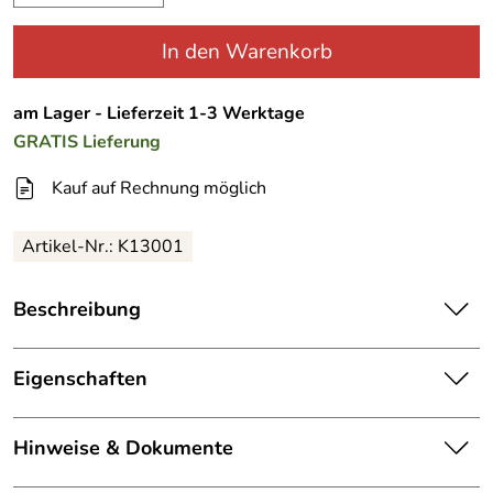
In den Warenkorb
am Lager - Lieferzeit 1-3 Werktage
GRATIS
Lieferung
Kauf auf Rechnung möglich
Artikel-Nr.:
K13001
Beschreibung
Ortlieb Duffle RS 85
Reisetasche
mit Rollen
Eigenschaften
Wir finden Sie hitverdächtig : die Ortlieb Duffle RS. Auf
der Outdoormesse in Friedrichshafen wurde Sie 2014
Details
vorgestellt und vom Outdoorkomitee bereits mit dem
Hinweise & Dokumente
Artikelname:
Duffle RS 85
OutDoor Industry Award 2014 ausgezeichnet worden.
Nach dem die Duffle bereits seit einiger Zeit ein voller