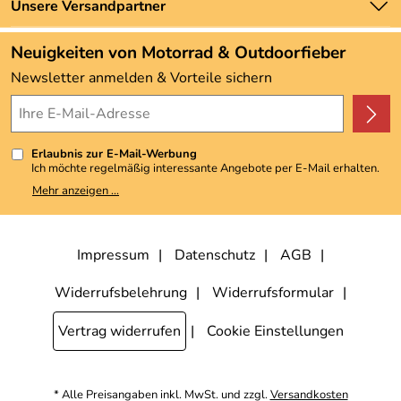
Zahlung und Versand
Unsere Versandpartner
Neu
Angebote
Neuigkeiten von Motorrad & Outdoorfieber
Kundenbewertungen (3.492)
Newsletter anmelden & Vorteile sichern
4,9/5
*****
Erlaubnis zur E-Mail-Werbung
Ich möchte regelmäßig interessante Angebote per E-Mail erhalten.
Meine E-Mail-Adresse wird nicht an andere Unternehmen
Mehr anzeigen ...
weitergegeben. Zu statistischen Zwecken wird in anonymer Form
ausgewertet, welche Links im Newsletter geklickt werden. Dabei ist
nicht erkennbar, welche konkrete Person geklickt hat. Diese
Einwilligung zur Nutzung meiner E-Mail-Adresse für Werbezwecke
kann ich jederzeit mit Wirkung für die Zukunft widerrufen, indem ich
Impressum
Datenschutz
AGB
den Link "Abmelden" am Ende des Newsletters anklicke. Die
Datenschutzerklärung
habe ich zur Kenntnis genommen.
Widerrufsbelehrung
Widerrufsformular
Vertrag widerrufen
Cookie Einstellungen
* Alle Preisangaben inkl. MwSt. und zzgl.
Versandkosten