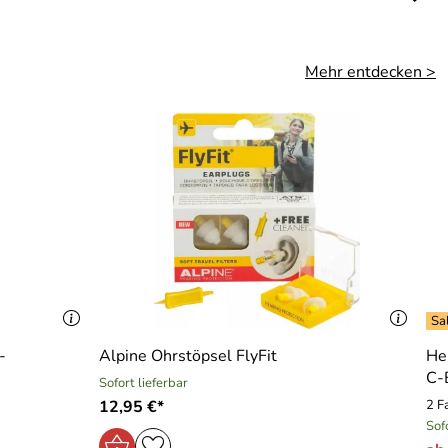
Mehr entdecken >
-
Alpine Ohrstöpsel FlyFit
He
C-
Sofort lieferbar
12,95 €*
2 F
Sof