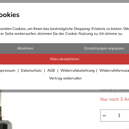
ookies
t Bekleidung
Outdoor Ausrüstung
enden Cookies, um Ihnen das bestmögliche Shopping-Erlebnis zu bieten. We
rer Seite weitersurfen, stimmen Sie der Cookie-Nutzung zu. Ich stimme zu.
Ablehnen
Einstellungen anpassen
Alles akzeptieren
Basic Na
mpressum
Datenschutz
AGB
Widerrufsbelehrung
Widerrufsformul
Vertrag widerrufen
9,95 €
inkl. 19% MwSt.,
Nur noch 3 Ar
−