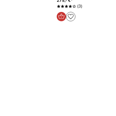
275,- €*
(3)
****o