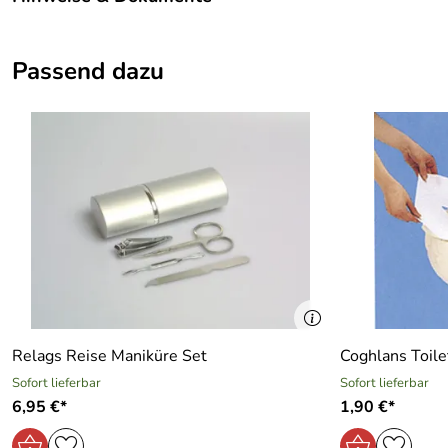
Artikelname:
Zahlenschloss
Dokumente zum Download:
Kategorie:
Reiseaccessoire, Gepäck, Sicherheit
Passend dazu
Klicken Sie hier für weitere Informationen. (48kB)
Marke:
Basic Nature
Relags Reise Maniküre Set
Coghlans Toile
Sofort lieferbar
Sofort lieferbar
6,95 €*
1,90 €*