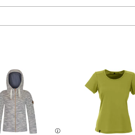
ochkrempeln
knend, strapazierfähig
 Die Lieferung war sehr schnell.