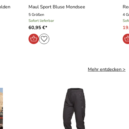
golden
Maul Sport Bluse Mondsee
Re
5 Größen
4 G
Sofort lieferbar
Sof
60,95 €*
19
Mehr entdecken >