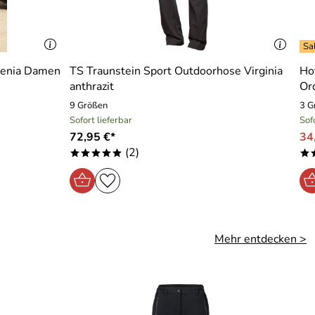
Benia Damen
TS Traunstein Sport Outdoorhose Virginia
Ho
anthrazit
Or
9 Größen
3 G
Sofort lieferbar
Sof
72,95 €*
34
(2)
*****
*
Mehr entdecken >