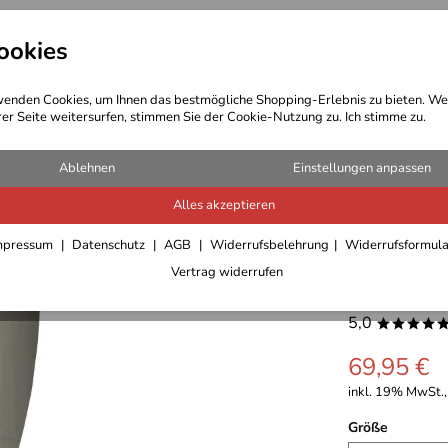
ookies
t Bekleidung
Outdoor Ausrüstung
enden Cookies, um Ihnen das bestmögliche Shopping-Erlebnis zu bieten. We
rer Seite weitersurfen, stimmen Sie der Cookie-Nutzung zu. Ich stimme zu.
Hosen/Röcke Damen
Ablehnen
Einstellungen anpassen
Alles akzeptieren
Hot Spor
mpressum
Datenschutz
AGB
Widerrufsbelehrung
Widerrufsformul
Vertrag widerrufen
Pants
5,0
****
69,95 €
inkl. 19% MwSt.,
Größe