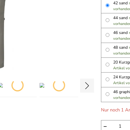
42 sand
vorhande
44 sand
vorhande
46 sand
vorhande
48 sand
vorhande
20 Kurzg
Artikel v
24 Kurzg
Artikel v
46 graph
vorhande
Nur noch 1 Ar
−