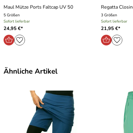
Kategorie:
Hosen Damen
Maul Mütze Ports Faltcap UV 50
Regatta Closin
5 Größen
3 Größen
Marke:
Hot Sportswear
Sofort lieferbar
Sofort lieferbar
24,95 €*
21,95 €*
Material:
91 % Polyester, 9 % Elasthan
Typ:
Outdoorhose
Verschluss:
Reißverschluss
Ähnliche Artikel