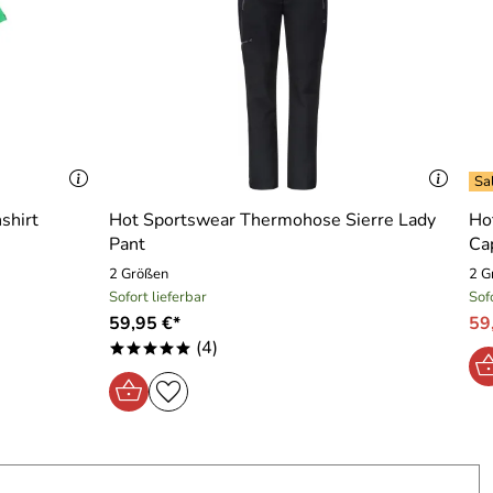
shirt
Hot Sportswear Thermohose Sierre Lady
Ho
Pant
Ca
2 Größen
2 G
Sofort lieferbar
Sof
59,95 €*
59
(4)
*****